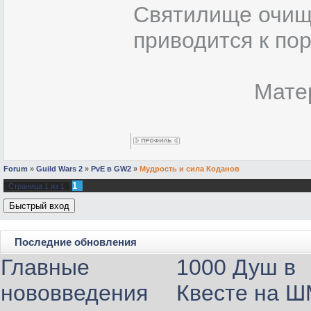
Святилище очища
приводится к по
Мате
Forum
»
Guild Wars 2
»
PvE в GW2
»
Мудрость и сила Коданов
1
Страница
1
из
1
Последние обновления
Главные
1000 Душ в
нововведения
Квесте на 