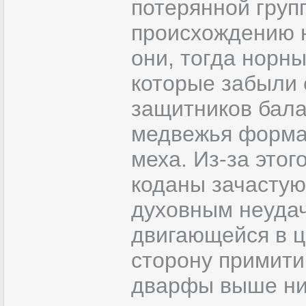
потерянной груп
происхождению н
они, тогда норн
которые забыли 
защитников бала
медвежья форма
меха. Из-за это
коданы зачастую 
духовным неудач
двигающейся в ц
сторону примити
дварфы выше них