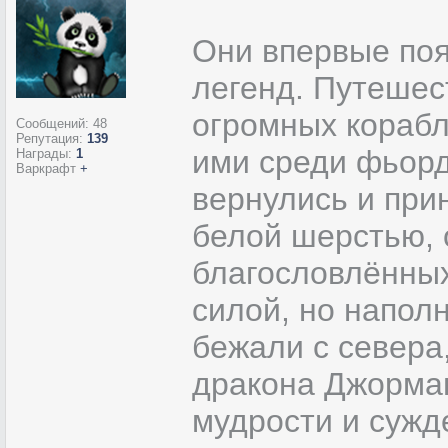
Они впервые поя
легенд. Путешес
огромных корабл
Сообщений:
48
Репутация:
139
ими среди фьорд
Награды:
1
Варкрафт
+
вернулись и при
белой шерстью, 
благословлённы
силой, но напол
бежали с севера
дракона Джормаг
мудрости и сужд