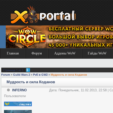
Главная
Форум
Аддоны WoW
Гайды WoW
1
Страница
1
из
1
Forum
»
Guild Wars 2
»
PvE в GW2
»
Мудрость и сила Коданов
Мудрость и сила Коданов
INFERNO
Дата: Понедельник, 11.02.2013, 22:58 | 
Пользователи