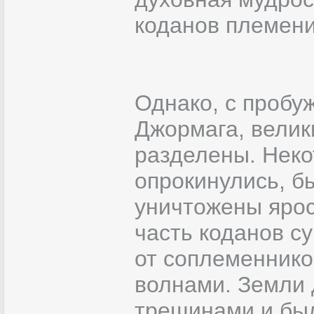
коданов племени
Однако, с пробу
Джормага, велик
разделены. Неко
опрокинулись, б
уничтожены яро
часть коданов су
от соплеменник
волнами. Земли 
трещинами и бы