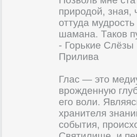
Позволь мне стат
природой, зная, 
оттуда мудрость
шамана. Таков п
- Горькие Слёзы
Прилива
Глас — это меди
врожденную глуб
его воли. Являя
хранителя знани
события, происх
Святилище, и пе