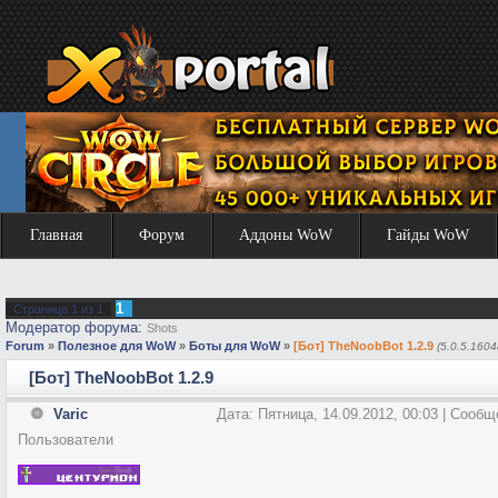
Главная
Форум
Аддоны WoW
Гайды WoW
1
Страница
1
из
1
Модератор форума:
Shots
Forum
»
Полезное для WoW
»
Боты для WoW
»
[Бот] TheNoobBot 1.2.9
(5.0.5.1604
[Бот] TheNoobBot 1.2.9
Varic
Дата: Пятница, 14.09.2012, 00:03 | Сооб
Пользователи