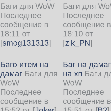
Баги для WoW
Баги для W
Последнее
Последнее
сообщение в
сообщение в
18:11 от
18:10 от
[
smog131313
]
[
zik_PN
]
Баго итем на
Баг на дамаг
дамаг
Баги для
на хп
Баги д
WoW
WoW
Последнее
Последнее
сообщение в
сообщение в
15:52 от
[
Joker
]
15:51 от
[
B2
]