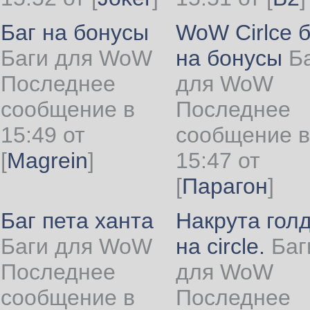
Баг на бонусы
WoW Cirlce б
Баги для WoW
на бонусы
Б
Последнее
для WoW
сообщение в
Последнее
15:49 от
сообщение в
[
Magrein
]
15:47 от
[
Парагон
]
Баг пета ханта
Накрута гол
Баги для WoW
на circle.
Баг
Последнее
для WoW
сообщение в
Последнее