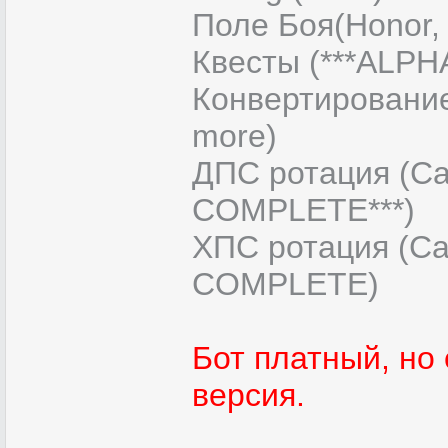
Поле Боя(Honor, B
Квесты (***ALPHA 
Конвертировани
more)
ДПС ротация (Can
COMPLETE***)
ХПС ротация (Can
COMPLETE)
Бот платный, но
версия.