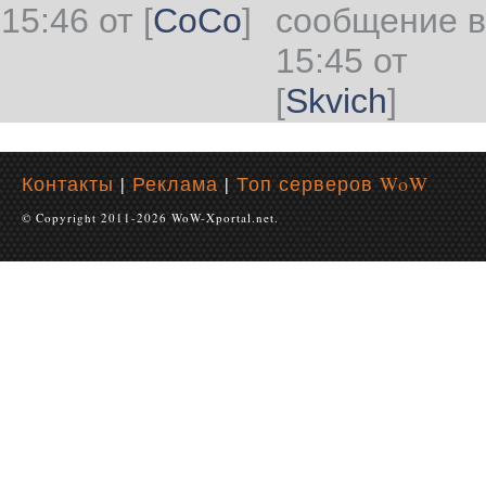
15:46 от
[
CoCo
]
сообщение в
15:45 от
[
Skvich
]
Контакты
|
Реклама
|
Топ серверов WoW
© Copyright 2011-2026 WoW-Xportal.net.