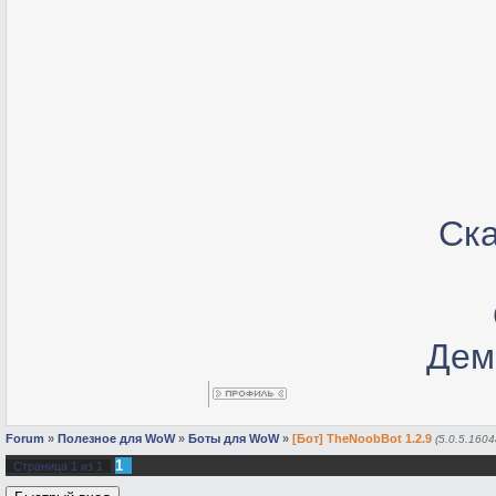
Ска
Дем
Forum
»
Полезное для WoW
»
Боты для WoW
»
[Бот] TheNoobBot 1.2.9
(5.0.5.1604
1
Страница
1
из
1