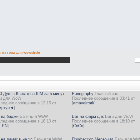
г на голд для wowcircle
0 Душ в Квесте на ШМ за 5 минут.
Punography
Главный зал
и для WoW
Последнее сообщение в 03:41 от
леднее сообщение в 12:15 от
[
amaveirrark
]
ртур◄
]
 на баджи
Баги для WoW
Баг на фарм цлк
Баги для WoW
леднее сообщение в 18:10 от
Последнее сообщение в 18:10 от
k_PN
]
[
CoCo
]
 на дамаг и на хп
Баги для WoW
Профессор Мерзоцид
Баги для W