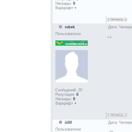
Награды:
0
Варкрафт
+
rebek
Дата: Четвер
Пользователи
++
Сообщений:
20
Репутация:
0
Награды:
0
Варкрафт
+
iiilll
Дата: Четвер
Пользователи