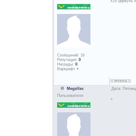
х25 циркуль н
Сообщений:
16
Репутация:
0
Награды:
0
Варкрафт
+
MegaVas
Дата: Пятниц
Пользователи
+