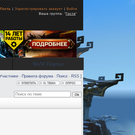
ь
Гость
|
Зарегистрировать аккаунт
|
Войти
Ваша группа: "
Гости
"
WoW Портал
Участники
·
Правила форума
·
Поиск
·
RSS
]