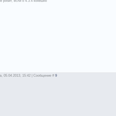
е робит, если о 4.3.4 конешно
а, 05.04.2013, 15:42 | Сообщение #
9