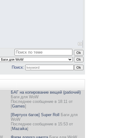
Поиск:
БАГ на копирование вещей (рабочий)
Баги для WoW
Последнее сообщение в 18:11 от
[
Games
]
[Виртуоз багов] Super Roll
Баги для
WoW
Последнее сообщение в 15:53 от
[
Mazaika
]
oW
Фарм дорого шмота
Баги для WoW