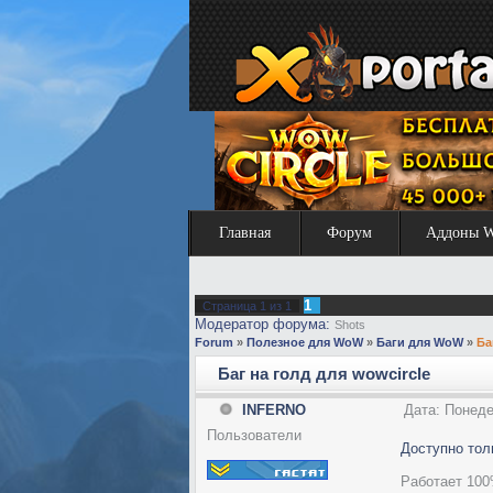
Главная
Форум
Аддоны 
1
Страница
1
из
1
Модератор форума:
Shots
Forum
»
Полезное для WoW
»
Баги для WoW
»
Ба
Баг на голд для wowcircle
INFERNO
Дата: Понеде
Пользователи
Доступно тол
Работает 100%