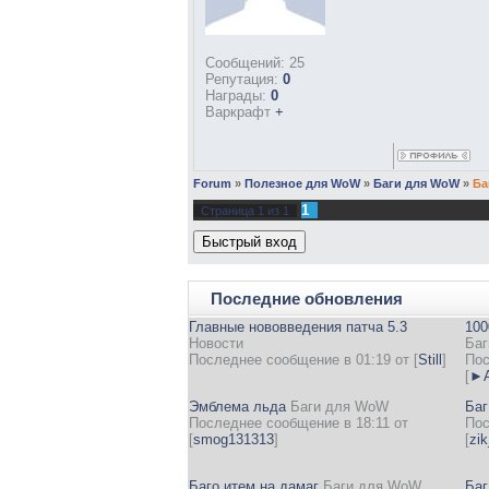
Сообщений:
25
Репутация:
0
Награды:
0
Варкрафт
+
Forum
»
Полезное для WoW
»
Баги для WoW
»
Ба
1
Страница
1
из
1
Последние обновления
Главные нововведения патча 5.3
100
Новости
Баг
Последнее сообщение в 01:19 от
[
Still
]
Пос
[
►А
Эмблема льда
Баги для WoW
Баг
Последнее сообщение в 18:11 от
Пос
[
smog131313
]
[
zi
Баго итем на дамаг
Баги для WoW
Баг