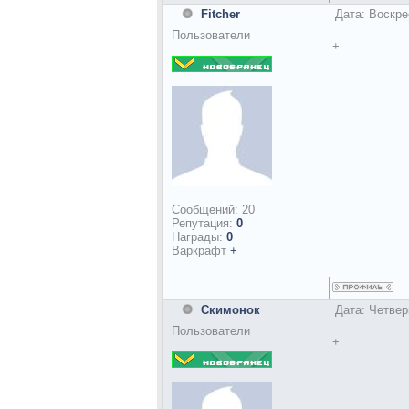
Fitcher
Дата: Воскре
Пользователи
+
Сообщений:
20
Репутация:
0
Награды:
0
Варкрафт
+
Скимонок
Дата: Четвер
Пользователи
+