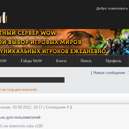
Добро пожаловат
WoW
Гайды WoW
Блоги
Поиск
Профиль
[
Новые сообщения
·
г на голд для wowcircle
льник, 03.09.2012, 18:17 | Сообщение #
1
ько для пользователей
 на wowcircle cata x100