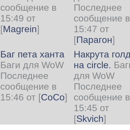
сообщение в
Последнее
15:49 от
сообщение в
[
Magrein
]
15:47 от
[
Парагон
]
Баг пета ханта
Накрута гол
Баги для WoW
на circle.
Баг
Последнее
для WoW
сообщение в
Последнее
15:46 от
[
CoCo
]
сообщение в
15:45 от
[
Skvich
]