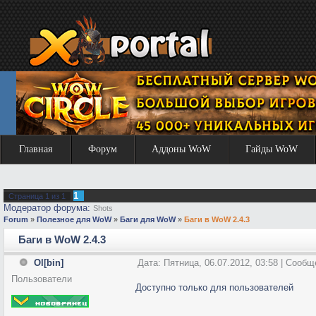
Главная
Форум
Аддоны WoW
Гайды WoW
1
Страница
1
из
1
Модератор форума:
Shots
Forum
»
Полезное для WoW
»
Баги для WoW
»
Баги в WoW 2.4.3
Баги в WoW 2.4.3
Ol[bin]
Дата: Пятница, 06.07.2012, 03:58 | Сооб
Пользователи
Доступно только для пользователей