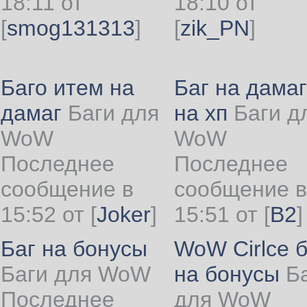
18:11 от
18:10 от
[
smog131313
]
[
zik_PN
]
Баго итем на
Баг на дамаг
дамаг
Баги для
на хп
Баги д
WoW
WoW
Последнее
Последнее
сообщение в
сообщение в
15:52 от
[
Joker
]
15:51 от
[
B2
]
Баг на бонусы
WoW Cirlce б
Баги для WoW
на бонусы
Б
Последнее
для WoW