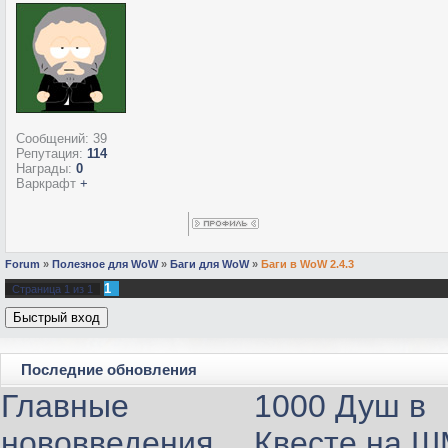
Сообщений:
39
Репутация:
114
Награды:
0
Варкрафт
+
Forum
»
Полезное для WoW
»
Баги для WoW
»
Баги в WoW 2.4.3
1
Страница
1
из
1
Последние обновления
Главные
1000 Душ в
нововведения
Квесте на 