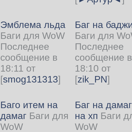
Эмблема льда
Баг на бадж
Баги для WoW
Баги для W
Последнее
Последнее
сообщение в
сообщение в
18:11 от
18:10 от
[
smog131313
]
[
zik_PN
]
Баго итем на
Баг на дамаг
дамаг
Баги для
на хп
Баги д
WoW
WoW