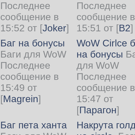
Последнее
Последнее
сообщение в
сообщение в
15:52 от
[
Joker
]
15:51 от
[
B2
]
Баг на бонусы
WoW Cirlce б
Баги для WoW
на бонусы
Б
Последнее
для WoW
сообщение в
Последнее
15:49 от
сообщение в
[
Magrein
]
15:47 от
[
Парагон
]
Баг пета ханта
Накрута гол