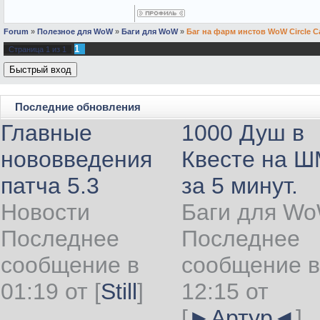
Forum
»
Полезное для WoW
»
Баги для WoW
»
Баг на фарм инстов WoW Circle C
1
Страница
1
из
1
Последние обновления
Главные
1000 Душ в
нововведения
Квесте на 
патча 5.3
за 5 минут.
Новости
Баги для W
Последнее
Последнее
сообщение в
сообщение в
01:19 от
[
Still
]
12:15 от
[
►Артур◄
]