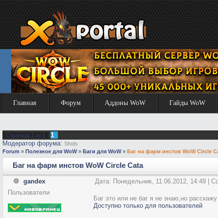
Главная
Форум
Аддоны WoW
Гайды WoW
1
Страница
1
из
1
Модератор форума:
Shots
Forum
»
Полезное для WoW
»
Баги для WoW
»
Баг на фарм инстов WoW Circle C
Баг на фарм инстов WoW Circle Cata
gandex
Дата: Понедельник, 11.06.2012, 14:49 | 
Пользователи
Баг это или не баг я не знаю,но расскаж
Доступно только для пользователей