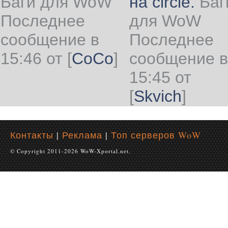
Баги для WoW
на circle.
Баг
Последнее
для WoW
сообщение в
Последнее
15:46 от
[
CoCo
]
сообщение в
15:45 от
[
Skvich
]
Контакты
|
Реклама
|
Топ серверов WoW
© Copyright 2011-2026 WoW-Xportal.net.