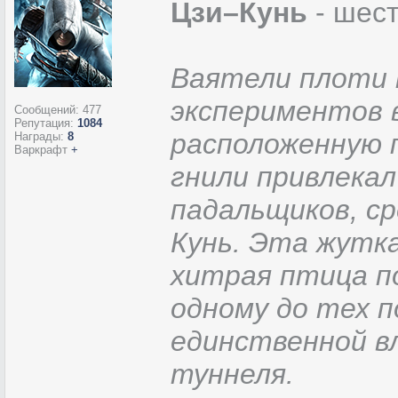
Цзи–Кунь
- шес
Ваятели плоти 
экспериментов 
Сообщений:
477
Репутация:
1084
расположенную 
Награды:
8
Варкрафт
+
гнили привлекал
падальщиков, ср
Кунь. Эта жутка
хитрая птица по
одному до тех п
единственной в
туннеля.