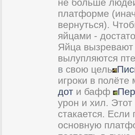
не больше людей
платформе (инач
вернуться). Что
яйцами - достато
Яйца вызревают 1
вылупляются пте
в свою цель
Пис
игроки в полёте 
дот
и бафф
Пер
урон и хил. Это
стакается. Если 
основную платфо