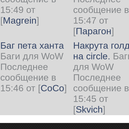
15:49 от
сообщение в
[
Magrein
]
15:47 от
[
Парагон
]
Баг пета ханта
Накрута гол
Баги для WoW
на circle.
Баг
Последнее
для WoW
сообщение в
Последнее
15:46 от
[
CoCo
]
сообщение в
15:45 от
[
Skvich
]