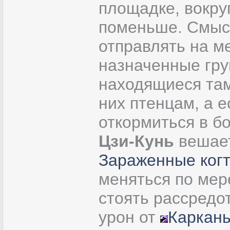
площадке, вокру
поменьше. Смысл
отправлять на 
назначенные гру
находящиеся там
них птенцам, а е
откормиться в б
Цзи-Кунь
вешает
Зараженные ког
меняться по мер
стоять рассредо
урон от
Каркан