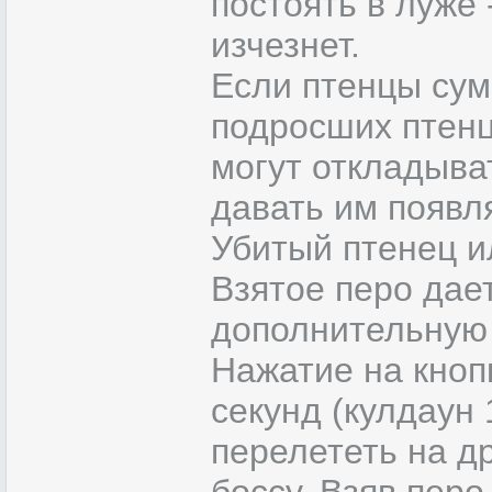
постоять в луже 
изчезнет.
Если птенцы сум
подросших птенц
могут откладыва
давать им появл
Убитый птенец и
Взятое перо дае
дополнительную с
Нажатие на кноп
секунд (кулдаун 
перелететь на д