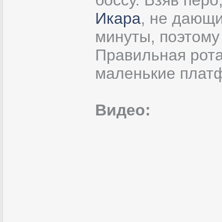
боссу. Взяв пер
Икара
, не дающи
минуты, поэтому
Правильная рот
маленькие платф
Видео: