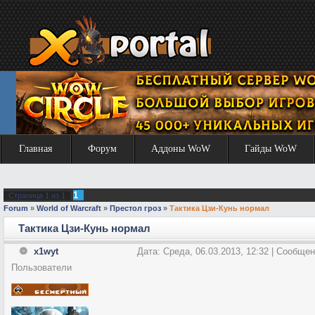
Главная
Форум
Аддоны WoW
Гайды WoW
1
Страница
1
из
1
Forum
»
World of Warcraft
»
Престол гроз
»
Тактика Цзи-Кунь нормал
Тактика Цзи-Кунь нормал
x1wyt
Дата: Среда, 06.03.2013, 12:32 | Сообще
Пользователи