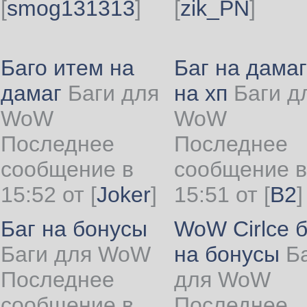
[
smog131313
]
[
zik_PN
]
Баго итем на
Баг на дамаг
дамаг
Баги для
на хп
Баги д
WoW
WoW
Последнее
Последнее
сообщение в
сообщение в
15:52 от
[
Joker
]
15:51 от
[
B2
]
Баг на бонусы
WoW Cirlce б
Баги для WoW
на бонусы
Б
Последнее
для WoW
сообщение в
Последнее