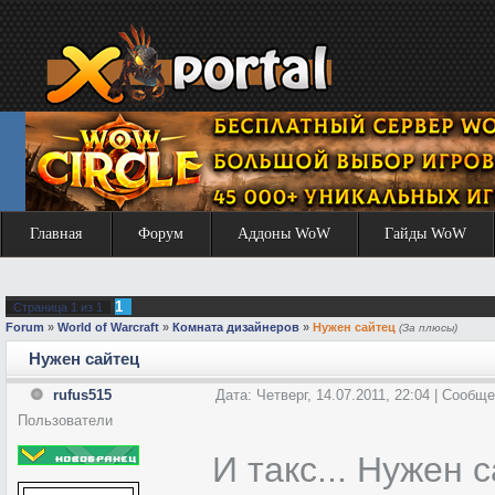
Главная
Форум
Аддоны WoW
Гайды WoW
1
Страница
1
из
1
Forum
»
World of Warcraft
»
Комната дизайнеров
»
Нужен сайтец
(За плюсы)
Нужен сайтец
rufus515
Дата: Четверг, 14.07.2011, 22:04 | Сообщ
Пользователи
И такс... Нужен 