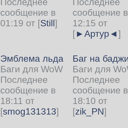
Последнее
Последнее
сообщение в
сообщение в
01:19 от
[
Still
]
12:15 от
[
►Артур◄
]
Эмблема льда
Баг на бадж
Баги для WoW
Баги для W
Последнее
Последнее
сообщение в
сообщение в
18:11 от
18:10 от
[
smog131313
]
[
zik_PN
]