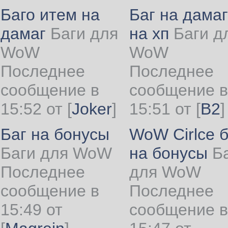
Баго итем на
Баг на дамаг
дамаг
Баги для
на хп
Баги д
WoW
WoW
Последнее
Последнее
сообщение в
сообщение в
15:52 от
[
Joker
]
15:51 от
[
B2
]
Баг на бонусы
WoW Cirlce б
Баги для WoW
на бонусы
Б
Последнее
для WoW
сообщение в
Последнее
15:49 от
сообщение в