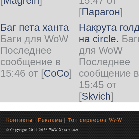
[
Magrein
]
15:47 от
[
Парагон
]
Баг пета ханта
Накрута гол
Баги для WoW
на circle.
Баг
Последнее
для WoW
сообщение в
Последнее
15:46 от
[
CoCo
]
сообщение в
15:45 от
[
Skvich
]
Контакты
|
Реклама
|
Топ серверов WoW
© Copyright 2011-2026 WoW-Xportal.net.