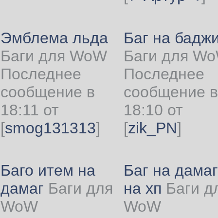
Эмблема льда
Баг на бадж
Баги для WoW
Баги для W
Последнее
Последнее
сообщение в
сообщение в
18:11 от
18:10 от
[
smog131313
]
[
zik_PN
]
Баго итем на
Баг на дамаг
дамаг
Баги для
на хп
Баги д
WoW
WoW