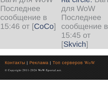
Последнее
для WoW
сообщение в
Последнее
15:46 от
[
CoCo
]
сообщение в
15:45 от
[
Skvich
]
Контакты
|
Реклама
|
Топ серверов WoW
© Copyright 2011-2026 WoW-Xportal.net.