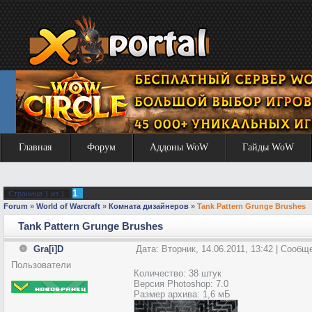
Главная
Форум
Аддоны WoW
Гайды WoW
1
Страница
1
из
1
Forum
»
World of Warcraft
»
Комната дизайнеров
»
Tank Pattern Grunge Brushes
Tank Pattern Grunge Brushes
Gra[i]D
Дата: Вторник, 14.06.2011, 13:42 | Сооб
Пользователи
Количество: 38 штук
Версия Photoshop: 7.0
Размер архива: 1,6 мБ