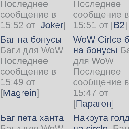
Последнее
Последнее
сообщение в
сообщение в
15:52 от
[
Joker
]
15:51 от
[
B2
]
Баг на бонусы
WoW Cirlce б
Баги для WoW
на бонусы
Б
Последнее
для WoW
сообщение в
Последнее
15:49 от
сообщение в
[
Magrein
]
15:47 от
[
Парагон
]
Баг пета ханта
Накрута гол
Баги для WoW
на circle.
Баг