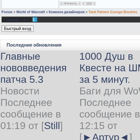
Forum
»
World of Warcraft
»
Комната дизайнеров
»
Tank Pattern Grunge Brushes
1
Страница
1
из
1
Последние обновления
Главные
1000 Душ в
нововведения
Квесте на 
патча 5.3
за 5 минут.
Новости
Баги для W
Последнее
Последнее
сообщение в
сообщение в
01:19 от
[
Still
]
12:15 от
[
►Артур◄
]