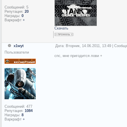
Сообщений:
5
Репутация:
20
Награды:
0
Варкрафт
+
Скачать
x1wyt
Дата: Вторник, 14.06.2011, 13:49 | Сооб
Пользователи
спс, мне пригодится лови +
Сообщений:
477
Репутация:
1084
Награды:
8
Варкрафт
+