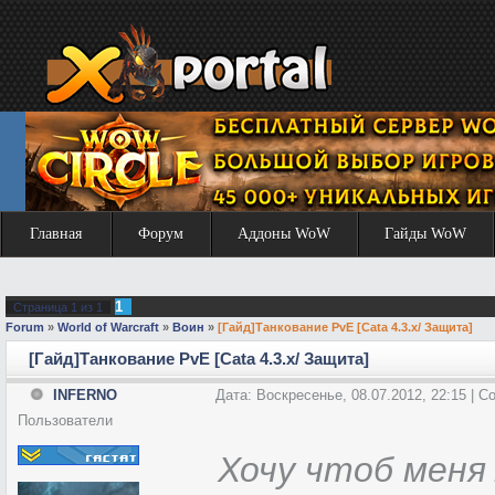
Главная
Форум
Аддоны WoW
Гайды WoW
1
Страница
1
из
1
Forum
»
World of Warcraft
»
Воин
»
[Гайд]Танкование PvE [Cata 4.3.x/ Защита]
[Гайд]Танкование PvE [Cata 4.3.x/ Защита]
INFERNO
Дата: Воскресенье, 08.07.2012, 22:15 | 
Пользователи
Хочу чтоб меня 