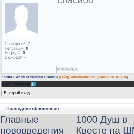
cпасибо
Сообщений:
7
Репутация:
0
Награды:
0
Варкрафт
+
Forum
»
World of Warcraft
»
Воин
»
[Гайд]Танкование PvE [Cata 4.3.x/ Защита]
1
Страница
1
из
1
Последние обновления
Главные
1000 Душ в
нововведения
Квесте на 