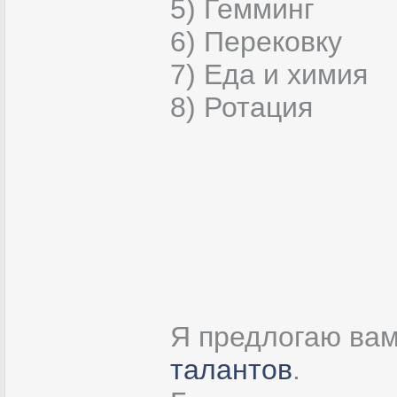
5) Гемминг
6) Перековку
7) Еда и химия
8) Ротация
Я предлогаю ва
талантов
.