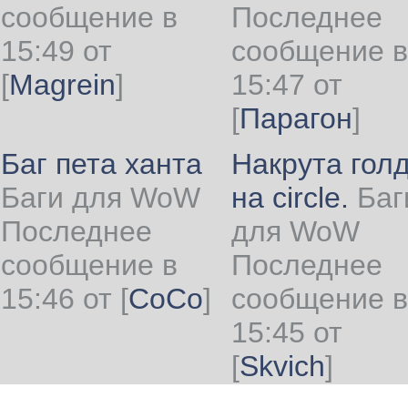
сообщение в
Последнее
15:49 от
сообщение в
[
Magrein
]
15:47 от
[
Парагон
]
Баг пета ханта
Накрута гол
Баги для WoW
на circle.
Баг
Последнее
для WoW
сообщение в
Последнее
15:46 от
[
CoCo
]
сообщение в
15:45 от
[
Skvich
]