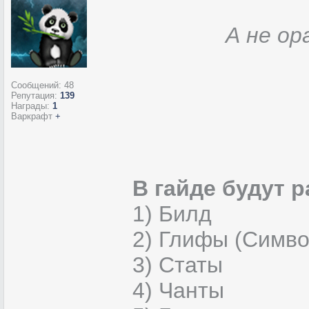
А не ор
Сообщений:
48
Репутация:
139
Награды:
1
Варкрафт
+
В гайде будут 
1) Билд
2) Глифы (Симв
3) Статы
4) Чанты