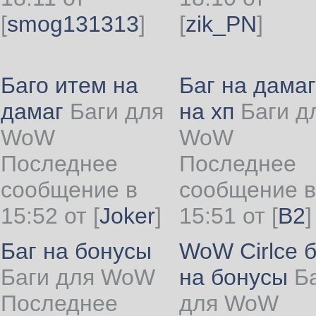
[
smog131313
]
[
zik_PN
]
Баго итем на
Баг на дамаг
дамаг
Баги для
на хп
Баги д
WoW
WoW
Последнее
Последнее
сообщение в
сообщение в
15:52 от
[
Joker
]
15:51 от
[
B2
]
Баг на бонусы
WoW Cirlce б
Баги для WoW
на бонусы
Б
Последнее
для WoW