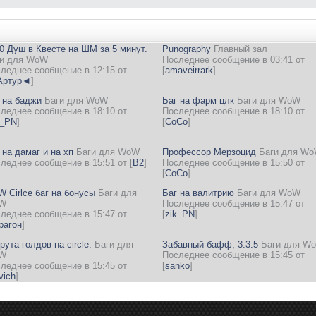
0 Душ в Квесте на ШМ за 5 минут.
Punography
Главный зал
и для WoW
Последнее сообщение в 03:41 от
леднее сообщение в 12:15 от
[
amaveirrark
]
ртур◄
]
 на баджи
Баги для WoW
Баг на фарм цлк
Баги для WoW
леднее сообщение в 18:10 от
Последнее сообщение в 18:10 от
k_PN
]
[
CoCo
]
 на дамаг и на хп
Баги для WoW
Профессор Мерзоцид
Баги для W
леднее сообщение в 15:51 от
[
B2
]
Последнее сообщение в 15:50 от
[
CoCo
]
 Cirlce баг на бонусы
Баги для
Баг на валитрию
Баги для WoW
W
Последнее сообщение в 15:47 от
леднее сообщение в 15:47 от
[
zik_PN
]
рагон
]
рута голдов на circle.
Баги для
Забавный бафф, 3.3.5
Баги для W
W
Последнее сообщение в 15:45 от
леднее сообщение в 15:45 от
[
sanko
]
vich
]