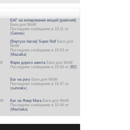
БАГ на копирование вещей (рабочий)
Баги для WoW
Последнее сообщение в 18:11 от
[
Games
]
[Виртуоз багов] Super Roll
Баги для
WoW
Последнее сообщение в 15:53 от
[
Mazaika
]
oW
Фарм дорого шмота
Баги для WoW
Последнее сообщение в 15:50 от
[
B2
]
Баг на рогу
Баги для WoW
Последнее сообщение в 15:47 от
[
sumrakx
]
oW
Баг на Фаер Мага
Баги для WoW
Последнее сообщение в 15:44 от
[
Machaka
]