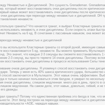
ежду Ненавистью и Дисциплиной. Это сущность Grenademan. Grenademan
ер, который может восстанавливать очки дисциплины после критического
ервый навык может восстанавливать очки дисциплины после критическо
 очки дисциплины при переходе между ненавистью и дисциплиной. DH тр
становления ненависти.
использую гранаты? Что качается гранат, я выбрал Кластерные гранаты в
у использовать ненависть и очки дисциплины. Если скорость атаки быстра
ичит Ненависть на 6 ед. В сочетании с пассивным навыком, она может вос
ерехода между ненавистью и дисциплиной
то вы используете Кластерные гранаты со второй руной, имеющие самы
те восстанавливается 5 ед. ненависти. Вы можете применить Мультишот,
кунд. Это значит, что каждые 2-3 секунды вы сможете восстанавливать 1
чение 2-3 секунд, вы просто теряете 14 очков дисциплины. Поэтому всп
ен восстановить очки дисциплины в процессе использования Силы тене
ливание очков дисциплины. Я упомянул способ восстановить очки дисци
ударе. Теперь у меня есть 40% шанса критического удара, большинство
й способ заключается в Мультишоте. Этот навык очень эффективен. Вы
гда я только начинал пользоваться этим билдом, я умирал по нескольку 
ия очков дисциплины, слишком медленная. много раз в день, просто в с
лишком медленная. На самом деле, этот навык, довольно, гибкий, и не
 его дважды.
рал гранаты? Потому что единственная проблема это билда в том, что е
ьности. Этот билд построен на переходе между ненавистью и дисциплин
изводительности +AOE, чередуя навыки.