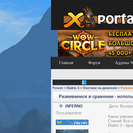
Главная
Форум
Аддоны 
1
Страница
1
из
1
Forum
»
Diablo 3
»
Охотник на демонов
»
Развив
Развиваемся в сражении - испол
INFERNO
Дата: Воскре
Пользователи
Какое умение
Стихии! Все о
Diablo 3 - бр