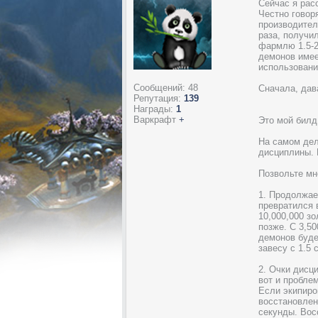
Сейчас я рас
Честно говор
производител
раза, получи
фармлю 1.5-2
демонов имее
использовани
Сообщений:
48
Сначала, дав
Репутация:
139
Награды:
1
Варкрафт
+
Это мой билд
На самом дел
дисциплины. 
Позвольте мн
1. Продолжаем
превратился в
10,000,000 зо
позже. С 3,5
демонов буде
завесу с 1.5
2. Очки дисц
вот и пробле
Если экипиро
восстановлен
секунды. Вос