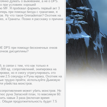
оянно думать о выживании, а не о DPS.
ко при условиях хорошей
ью MF. Я пробовал фармить первый акт 3
еперь при помощи билда с гранатами, я
ов. Ну что такое Grenademan? Охотник на
es, и Гранаты. Позже я расскажу о причине
AOE DPS при помощи бесконечных очков
 очков дисциплины?
 в связи с тем, что как только я
-300 ед. сопротивлений, экипировка на
ировки, но я смогу отрегулировать это
нии 2.5 секунды и Руны мрака, Охотник на
рые трудно пройти, используйте Дымовую
ля убийства монстров.
. сопротивления может убить монстров. Но
люс руна Запасной план, то максимум 60.
ить навык 3 раза (включая время
я. Общая продолжительность будет 7.5