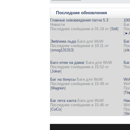
Последние обновления
Главные нововведения патча 5.3
100
Новости
Баг
Последнее сообщение в 01:19 от
[
Still
]
Пос
[
►А
Эмблема льда
Баги для WoW
Баг
Последнее сообщение в 18:11 от
Пос
[
smog131313
]
[
zi
Баго итем на дамаг
Баги для WoW
Баг
Последнее сообщение в 15:52 от
Пос
[
Joker
]
Баг на бонусы
Баги для WoW
WoW
Последнее сообщение в 15:49 от
Wo
[
Magrein
]
Пос
[
Па
Баг пета ханта
Баги для WoW
Нак
Последнее сообщение в 15:46 от
Wo
[
CoCo
]
Пос
[
Sk