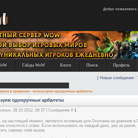
Добро пожаловат
WoW
Гайды WoW
Блоги
Поиск
Профиль
[
Новые сообщения
·
аемся в сражении - используем одноручные арбалеты
ьзуем одноручные арбалеты
сенье, 28.10.2012, 08:37 | Сообщение #
1
, на настоящий момент, является основным для Охотника на демонов в 
ни относятся к атаки. Если использовать их каждый день, раз за разом,
осить самому себе вызов.