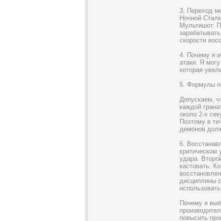
3. Переход м
Ночной Сталк
Мультишот. П
зарабатывать
скорости вос
4. Почему я 
атаки. Я мог
которая увел
5. Формулы п
Допускаем, ч
каждой грана
около 2-х се
Поэтому в те
демонов долж
6. Восстанав
критическом 
удара. Второ
кастовать. Ко
восстановлен
дисциплины с
использовать
Почему я выб
производител
повысить про