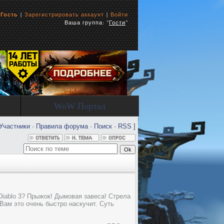
ь
Гость
|
Зарегистрировать аккаунт
|
Войти
Ваша группа: "
Гости
"
WoW Портал
Участники
·
Правила форума
·
Поиск
·
RSS
]
Diablo 3? Прыжок! Дымовая завеса! Стрела
 Вам это очень быстро наскучит. Суть