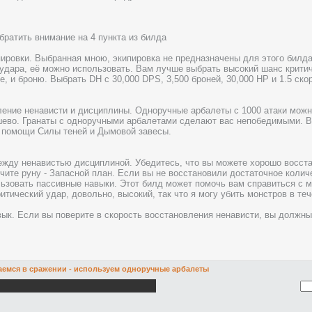
ратить внимание на 4 пункта из билда
пировки. Выбранная мною, экипировка не предназначены для этого билд
 удара, её можно использовать. Вам лучше выбрать высокий шанс критич
е, и броню. Выбрать DH с 30,000 DPS, 3,500 броней, 30,000 HP и 1.5 ск
ление ненависти и дисциплины. Одноручные арбалеты с 1000 атаки можн
ево. Гранаты с одноручными арбалетами сделают вас непобедимыми. В
 помощи Силы теней и Дымовой завесы.
ежду ненавистью дисциплиной. Убедитесь, что вы можете хорошо восста
чите руну - Запасной план. Если вы не восстановили достаточное колич
ьзовать пассивные навыки. Этот билд может помочь вам справиться с м
итический удар, довольно, высокий, так что я могу убить монстров в теч
вык. Если вы поверите в скорость восстановления ненависти, вы должны
аемся в сражении - используем одноручные арбалеты