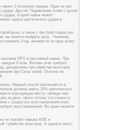
 имеет 2 основных навыка. Один из них
 удара. Другой, Подавление огнём с руной
го удара, второй навык может
ебует шанса критического удара и
торой руны, в связи с быстрой скоростью
я, вы можете выбрать руну - Тинкекер,
становить 8 ед. ненависти за одну атаку.
е высокие DPS и пассивный навык. При
 каждые 8 атак. Восемь атак требуют
 ед. дисциплины при убийстве монстров.
оминаем про Силы теней. Охотник на
й.
плины. Первый способ заключается в
 игроков должны иметь 20% критического
берете подходящее место, прежде чем
раз за день, прото потому что скорость
вязи с скоростью восстановления очки
 требует восстановления. Вы даже можете
му не хватает навыка AOE и
ой +убийство монстров. А гранаты могут