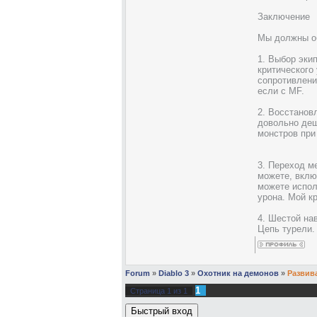
Заключение
Мы должны об
1. Выбор эки
критического
сопротивлени
если с MF.
2. Восстанов
довольно деш
монстров при
3. Переход м
можете, вклю
можете испол
урона. Мой кр
4. Шестой на
Цепь турели.
Forum
»
Diablo 3
»
Охотник на демонов
»
Развив
1
Страница
1
из
1