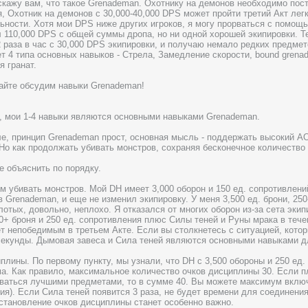
скажу вам, что такое Grenademan. Охотнику на демонов необходимо пост
я, Охотник на демонов с 30,000-40,000 DPS может пройти третий Акт лег
ьности. Хотя мои DPS ниже других игроков, я могу прорваться с помощ
л 110,000 DPS с общей суммы дропа, но ни одной хорошей экипировки. Т
 раза в час с 30,000 DPS экипировки, и получаю немало редких предмет
т 4 типа основных навыков - Стрела, Замедление скорости, bound grenad
я гранат.
айте обсудим навыки Grenademan!
, мои 1-4 навыки являются основными навыками Grenademan.
е, принцип Grenademan прост, основная мысль - поддержать высокий 
Но как продолжать убивать монстров, сохраняя бесконечное количество
е объяснить по порядку.
 убивать монстров. Мой DH имеет 3,000 оборон и 150 ед. сопротивлений,
 Grenademan, и еще не изменил экипировку. У меня 3,500 ед. брони, 250
лотых, довольно, неплохо. Я отказался от многих оборон из-за сета экип
00+ броня и 250 ед. сопротивления плюс Силы теней и Руны мрака в тече
т непобедимым в третьем Акте. Если вы столкнетесь с ситуацией, кото
 секунды. Дымовая завеса и Сила теней являются основными навыками д
иплины. По первому пункту, мы узнали, что DH с 3,500 обороны и 250 ед
ма. Как правило, максимальное количество очков дисциплины 30. Если п
ваться лучшими предметами, то в сумме 40. Вы можете максимум включ
ия). Если Сила теней появится 3 раза, не будет времени для соединени
становление очков дисциплины станет особенно важно.