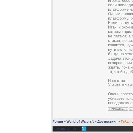
игрока, босс 
если последни
платформе ник
Одним словом
платформу, ро
Если шагнуть
Итак, к оконч
которые прил
не летают, а
стаков, во в
кончится, ну
пути включив
6+ дд на зел
Задача этой 
возвращении 
ждать, пока 
то, чтобы до
Наш ответ.
Убейте Ал'ак
Очень просто
убиваете иск
неподалеку от
Forum
»
World of Warcraft
»
Достижения
»
Гайд п
1
Страница
1
из
1