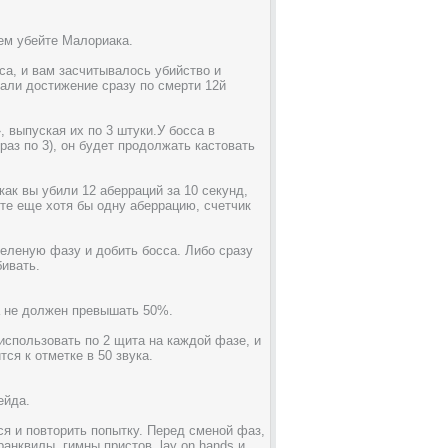
ем убейте Малориака.
са, и вам засчитывалось убийство и
чали достижение сразу по смерти 12й
 выпуская их по 3 штуки.У босса в
раз по 3), он будет продолжать кастовать
как вы убили 12 аберраций за 10 секунд,
ете еще хотя бы одну аберрацию, счетчик
зеленую фазу и добить босса. Либо сразу
бивать.
а не должен превышать 50%.
 использовать по 2 щита на каждой фазе, и
ся к отметке в 50 звука.
ейда.
ся и повторить попытку. Перед сменой фаз,
анквилы, гимны пристов, lay on hands и