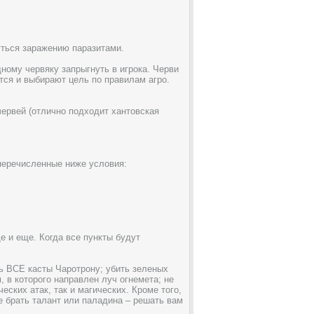
уться заражению паразитами.
дному червяку запрыгнуть в игрока. Черви
тся и выбирают цель по правилам агро.
червей (отлично подходит хантовская
перечисленные ниже условия:
е и еще. Когда все пункты будут
ть ВСЕ касты Чаротрону; убить зеленых
, в которого направлен луч огнемета; не
еских атак, так и магических. Кроме того,
не брать талант или паладина – решать вам