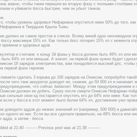
чень важно, чтобы танки перешли во вторую фазу с полными столбами хп
роизм и убиваете босса быстрее, чем он убьет танков.
ые.
го, чтобы уровень здоровья Нефариана опустился ниже 50% до того, ка
 Нефариана в Твердыне Крыла Тьмы.
ие далеко не самое простое в списке. Всему виной одно неочевидное ог
 боссу максимум 15% хп. Как только босс потерял 15% хп с момента отр
т времени и здоровья адов.
кулятор и считаем: к концу 2й фазы у босса должно быть 49% хп или мен
 быть 64% хп или меньше. А значит, на первой фазе нужно будет сдела
никсии 18 зарядов электричества, вам понадобится высокий дпс, чтобы
на первой фазе героизм.
спеваете сделать 3 взрыва до 100 зарядов на Ониксии, попробуйте такой
после чего танк аккуратно доводит ее, скажем, до 50 000 хп и начинает 
 предупреждение, что сейчас бабахнет. Между этим предупреждением и с
 Ониксии должен ее добить. Сразу после смерти Ониксии Нефариан пойде
мые сильные свои кд постарается опустить его до 64% или ниже. Как тол
 и если у босса в этот момент было более 64% хп, достижение уже пров
зе доведите аддов до низких значений хп (например, 500 000) и дамага
ько одного из них. Если вы все сделали правильно, на 49% босса или ни
 адда, а затем - босса.
added at 21:40 ---------- Previous post was at 21:38 ----------
х ветров.