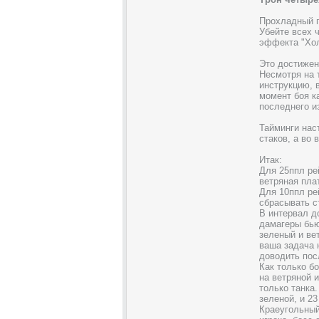
Прохладный 
Убейте всех 
эффекта "Хол
Это достижен
Несмотря на 
инструкцию, 
момент боя к
последнего и
Тайминги нас
стаков, а во
Итак:
Для 25ппл ре
ветряная плат
Для 10ппл ре
сбрасывать с
В интервал д
дамагеры бью
зеленый и ве
ваша задача 
доводить пос
Как только б
на ветряной 
только танка
зеленой, и 23
Краеугольный