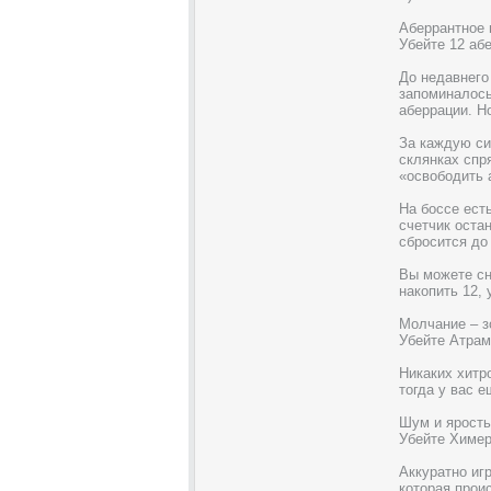
Аберрантное 
Убейте 12 аб
До недавнего
запоминалось
аберрации. Н
За каждую си
склянках спря
«освободить 
На боссе ест
счетчик оста
сбросится до
Вы можете сн
накопить 12, 
Молчание – з
Убейте Атрам
Никаких хитро
тогда у вас е
Шум и ярость
Убейте Химер
Аккуратно иг
которая прои