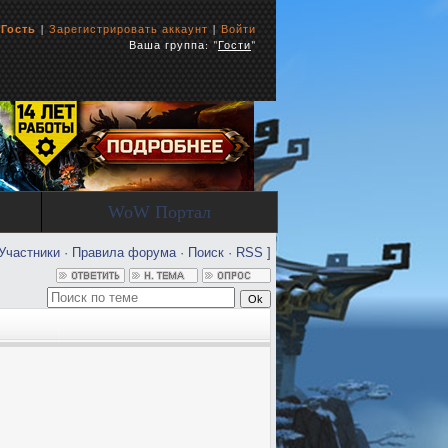
ь
Гость
|
Зарегистрировать аккаунт
|
Войти
Ваша группа: "
Гости
"
WoW Портал
Участники
·
Правила форума
·
Поиск
·
RSS
]