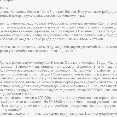
прием.
членов Конклава Ветра в Троне Четырех Ветров. Все участники рейда д
одный ветер", суммировавшегося как минимум 7 раз.
ие получило награду «Самое зубодробительное достижение т11», а так
то, что мы здесь расскажем о приеме, который очень сильно упрощает 
вы наверняка какое-то время на нем просидите. Основная сложность дост
аждому отдельному члену рейда получить 7 стаков, а потом как угодно 
з боссов на каждом члене рейда должно быть минимум 7 стаков.
троены таким образом, что между каждыми двумя ультимэйтами на лед
 время ультимэйта новые стаки не накладываются.
йда мы рекомендуем следующий сетап: 2 танка, 5 хилеров, 18 дд. Рас
форма – 1 хилер + 4 дд, ледяная платформа – 2 хилера, 1 танк, 7 дд. З
йда нужно постараться соблюсти пропорции. На ледяную платформу по
таки, это облегчит отхил рейда. Сбрасывать стаки нужно примерно во вр
о первого ультимэйта и сразу после него ничего не происходит: никто н
т своего босса, цветы на зеленой платформе рекомендуется убивать. П
тряной боссы должны опуститься до низких значений хп. Свой каст на от
на каждой из двух платформ аккуратно довести их до 300 000хп. Назнач
ледние сотни тысяч.
осс достигает отметки в 300 000хп, с платформы улетают все игроки, кр
и хилера+танка на зеленой. На 80-85/90 энергии босса хилер улетает с 
. Итак, перед вторым по счету ультимэйтом, вы должны иметь ситуацию: 
 – не ледяной.
 камень стратегии – трюк последних двух прыгунов. Если на платформе