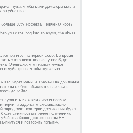
ющейся лужи, чтобы мили дамагеры могли
м он убьет вас.
ь больше 30% эффекта "Порченая кровь".
when you gaze long into an abyss, the abyss
куратной игры на первой фазе. Во время
жать этого никак нельзя, у вас будет
лена. Очевидно, что героизм лучше
са вглубь трона, чтобы щупальца
е у вас будет меньше времени на добивание
язательно сбить абсолютно все касты
лзать до рейда.
ете уронить их каким-либо способом
улем порчи, и аддоны, отслеживающие
ый определяет критерии достижения будет
ра будет суммировать ранее полученную
е убийства босса достижение вы НЕ
вайпнуться и повторить попытку.