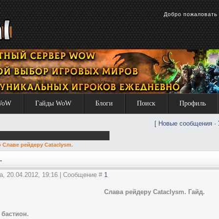
Добро пожаловат
WoW
Гайды WoW
Блоги
Поиск
Профиль
[
Новые сообщения
·
о Славе рейдеру Cataclysm.
.
а, 20.04.2012, 19:16 | Сообщение #
1
Слава рейдеру Cataclysm. Гайд.
бастион.