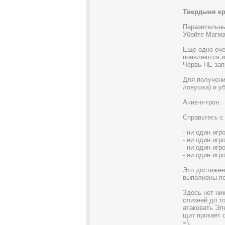
Твердыня к
Паразительн
Убейте Магма
Еще одно очен
появляются и
Червь НЕ зап
Для получени
ловушка) и уб
Ачив-о-трон.
Справьтесь с
- ни один игр
- ни один игр
- ни один иг
- ни один игр
Это достижен
выполнены по
Здесь нет ни
слизней до то
атаковать Эле
щит прокает о
=).