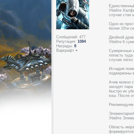
Единственны
Убейте Халфи
случае стая 
Одно из прос
более 10ти с
Сообщений:
477
Двойной драк
Репутация:
1084
Убейте 6 сум
Награды:
8
Варкрафт
+
Сумеречные и
попасть туда
случае легко
Исчадия появ
подвержены в
Ачив можно с
заходят пара
быстро их уб
кош. После э
Рекомендуем 
Элементарно
Убейте Элеме
Область мерз
формируется 