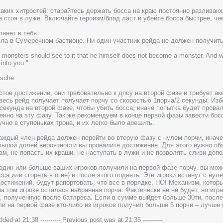
каких хитростей: старайтесь держать босса на краю постоянно разлива
е стоя в луже. Включайте героизм/блад ласт и убейте босса быстрее, че
лянет в тебя.
лла в Сумеречном бастионе. Ни один участник рейда не должен получит
 monsters should see to it that he himself does not become a monster. And 
 into you."
zsche
стое достижение, они требовательно к дпсу на второй фазе и требует ак
весь рейд получает получает порчу со скоростью 1порча/2 секунды. Избе
секунда на второй фазе, чтобы убить босса, иначе попытка будет прова
енно на эту фазу. Так же рекомендуем в конце первой фазы завести бос
чно в ступеньках трона, и их легко было аоешить.
каждый член рейда должен перейти во вторую фазу с нулем порчи, инач
ольшой долей вероятности вы провалите достижение. Для этого нужно об
м, не попасть их краши, не наступать в лужи и не позволять слизи допо
один или больше ваших игроков получили на первой фазе порчу, вы мож
сса или сгореть в огне) и после этого поднять. Эти игроки встанут с н
остижений, будут рапортовать, что все в порядке, НО! Механизм, котор
 на том игроке осталась набранная порча. Фактически ее не будет, но иг
у, полученную после батлреса. Если в сумме выйдет больше 30ти, посл
ли на первой фазе кто-либо из игроков получил больше 5 порчи – лучше 
added at 21:38 ---------- Previous post was at 21:35 ----------