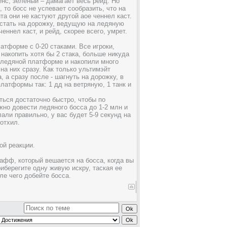
енс, зеленый – дамагает весь рейд. Но
 то босс не успевает сообразить, что на
та они не кастуют другой аое ченнел каст.
 стать на дорожку, ведущую на ледяную
еннел каст, и рейд, скорее всего, умрет.
латформе с 0-20 стаками. Все игроки,
накопить хотя бы 2 стака, больше никуда
а ледяной платформе и накопили много
на них сразу. Как только ультимэйт
 а сразу после - шагнуть на дорожку, в
латформы так: 1 дд на ветряную, 1 танк и
уться достаточно быстро, чтобы по
но довести ледяного босса до 1-2 млн и
али правильно, у вас будет 5-9 секунд на
 отхил.
ой реакции.
афф, который вешается на босса, когда вы
риберегите одну живую искру, таская ее
ле чего добейте босса.