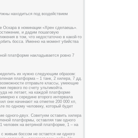
олжны находиться под воздействием
же Оскара в номинации «Хрен сделаешь».
достижение, и дадим пошаговую
ижения в том, что недостаточно в какой-то
добить босса. Именно на момент убийства
яной платформе накладывается ровно 7
пределить их нужно следующим образом:
еленая платформа – 1 танк, 2 хилера, 7 дд.
 возможности отправьте классы, умеющие
емя первого по счету ультимэйта.
икуда не летает, на каждой платформе
римерно к середине второго интервала
хил они начинают на отметке 200 000 хп,
ьте по одному человеку, который будет
оме одного-двух. Советуем оставить хилера
зеленой платформы, оставляя там одного
1 человек на ветряной платформе, 1 – на
 с живым боссом не остается ни одного