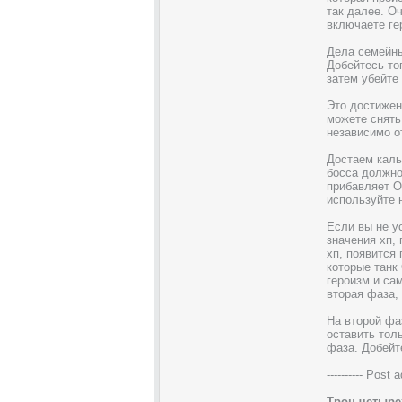
так далее. О
включаете ге
Дела семейн
Добейтесь то
затем убейте
Это достижен
можете снять
независимо о
Достаем каль
босса должно
прибавляет О
используйте 
Если вы не у
значения хп, 
хп, появится
которые танк
героизм и са
вторая фаза,
На второй фа
оставить тол
фаза. Добейте
---------- Post 
Трон четыре