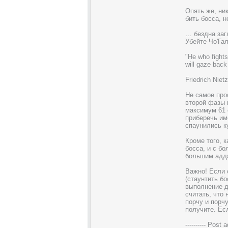
Опять же, ни
бить босса, н
… бездна заг
Убейте Чо'Га
"He who fights
will gaze back
Friedrich Niet
Не самое про
второй фазы 
максимум 61 
приберечь им
спаунились ку
Кроме того, 
босса, и с б
большим адда
Важно! Если 
(стаунтить бо
выполнение д
считать, что
порчу и порч
получите. Ес
---------- Post 