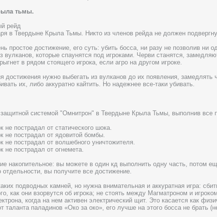
рыла тьмы.
ый рейд
ря в Твердыне Крыла Тьмы. Никто из членов рейда не должен подвергн
ь простое достижение, его суть: убить босса, ни разу не позволив ни о
з вулканов, которые спаунятся под игроками. Черви станятся, замедляю
рыгнет в рядом стоящего игрока, если агро на другом игроке.
я достижения нужно выбегать из вулканов до их появления, замедлять 
ивать их, либо аккуратно кайтить. Но надежнее все-таки убивать.
 защитной системой "Омнитрон" в Твердыне Крыла Тьмы, выполнив все 
ок не пострадал от статического шока.
ок не пострадал от ядовитой бомбы.
рок не пострадал от волшебного уничтожителя.
ок не пострадал от огнемета.
ие накопительное: вы можете в один кд выполнить одну часть, потом ещ
 отдельности, вы получите все достижение.
каких подводных камней, но нужна внимательная и аккуратная игра: сби
го, как они взорвутся об игрока; не стоять между Магматроном и игроком
ктрона, когда на нем активен электрический щит. Это касается как физич
т таланта паладинов «Око за око», его лучше на этого босса не брать (