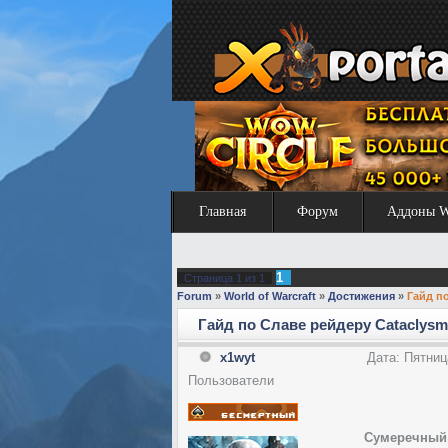
Главная
Форум
Аддоны 
1
Страница
1
из
1
Forum
»
World of Warcraft
»
Достижения
»
Гайд п
Гайд по Славе рейдеру Cataclysm
x1wyt
Дата: Пятниц
Пользователи
Сумеречный 