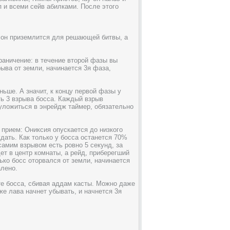
 и всеми сейв абилками. После этого
к он приземлится для решающей битвы, а
раничение: в течение второй фазы вы
ыва от земли, начинается 3я фаза,
ьше. А значит, к концу первой фазы у
ть 3 взрыва босса. Каждый взрыв
 уложиться в энрейдж таймер, обязательно
 прием: Ониксия опускается до низкого
ждать. Как только у босса останется 70%
амим взрывом есть ровно 5 секунд, за
т в центр комнаты, а рейд, приберегший
ько босс оторвался от земли, начинается
алено.
йте босса, сбивая аддам касты. Можно даже
же лава начнет убывать, и начнется 3я