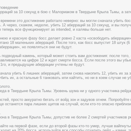
поведение
ерраций за 10 секунд в бою с Малориаком в Твердыне Крыла Тьмы, а зат
 времени это достижение работало неверно: вы могли сначала убить бос
. А через, скажем, неделю, убить 12 аберраций за 10 секунд, и вы полу
о теперь все функционирует as intended, и халявы больше нет.
нюю и красную фазу босс делает ровно 2 каста «освободить аберрации»,
тано 18 маленьких аберраций. После того, как босс выпустит 18 штук (6 
аберрации», но появляться они не будут.
ь подводный камень, который может стоить вам достижения: после того, 
навливается на цифре 12 и ждет смерти босса. Если после этого вы убь
 1го, и предыдущие аберрации учтены не будут.
ачала убить 6 лишних аберраций, затем снова накопить 12, убить их за 
убить их, а остальные 6 танковать или кайтить, но ни в коем случае не у
олото.
еда в Твердыне Крыла Тьмы. Уровень шума ни у одного участника рейд
стей, просто аккуратно бегать от войд зон и задувов огнем. Попробуйте
ще останется пара лишних щитов на случай, если кто-то опасно приблизит
.
она в Твердыне Крыла Тьмы, допустив не более 2 смертей участников р
райте на первой фазе, если до второй фазы кто-то умер, лучше вайпнуть
сходит на 20% босса, используйте все способы отхилить рейд – камни, тр