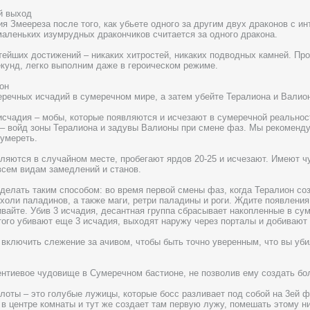
й выход
я Змеереза после того, как убьете одного за другим двух драконов с ин
маленьких изумрудных дракончиков считается за одного дракона.
тейших достижений – никаких хитростей, никаких подводных камней. Про
екунд, легко выполним даже в героическом режиме.
он
еречных исчадий в сумеречном мире, а затем убейте Тералиона и Валио
счадия – мобы, которые появляются и исчезают в сумеречной реальнос
 – войд зоны Тералиона и задувы Валионы при смене фаз. Мы рекоменду
 умереть.
ляются в случайном месте, пробегают ярдов 20-25 и исчезают. Имеют чу
сем видам замедлений и станов.
делать таким способом: во время первой смены фаз, когда Тералион созд
 холи паладинов, а также маги, ретри паладины и роги. Ждите появления
ивайте. Убив 3 исчадия, десантная группа сбрасывает накопленные в сумр
того убивают еще 3 исчадия, выходят наружу через порталы и добивают 
включить слежение за ачивом, чтобы быть точно уверенным, что вы уби
!
нтиевое чудовище в Сумеречном бастионе, не позволив ему создать бо
лоты – это голубые лужицы, которые босс разливает под собой на 3ей 
в центре комнаты и тут же создает там первую лужу, помешать этому ни