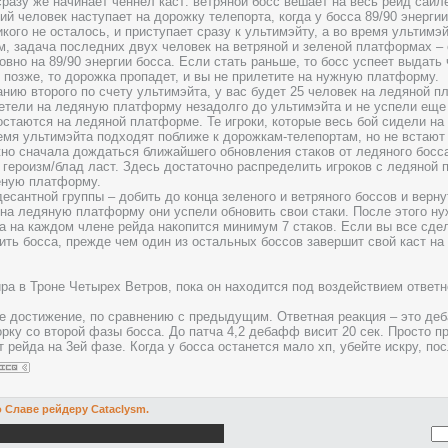
сразу же начинает ченнел каст: ветряной босс вешает на весь рейд сайл
й человек наступает на дорожку телепорта, когда у босса 89/90 энергии,
ого не осталось, и приступает сразу к ультимэйту, а во время ультимэй
, задача последних двух человек на ветряной и зеленой платформах –
вно на 89/90 энергии босса. Если стать раньше, то босс успеет выдать ч
 позже, то дорожка пропадет, и вы не прилетите на нужную платформу.
анию второго по счету ультимэйта, у вас будет 25 человек на ледяной п
етели на ледяную платформу незадолго до ультимэйта и не успели еще 
 остаются на ледяной платформе. Те игроки, которые весь бой сидели н
ремя ультимэйта подходят поближе к дорожкам-телепортам, но не встают 
жно сначала дождаться ближайшего обновления стаков от ледяного босса,
 героизм/блад ласт. Здесь достаточно распределить игроков с ледяной п
еную платформу.
десантной группы – добить до конца зеленого и ветряного боссов и верн
на ледяную платформу они успели обновить свои стаки. После этого нуж
на на каждом члене рейда накопится минимум 7 стаков. Если вы все сдел
бить босса, прежде чем один из остальных боссов завершит свой каст на
ира в Троне Четырех Ветров, пока он находится под воздействием ответн
е достижение, по сравнению с предыдущим. Ответная реакция – это деб
орку со второй фазы босса. До патча 4,2 дебафф висит 20 сек. Просто п
 рейда на 3ей фазе. Когда у босса останется мало хп, убейте искру, пос
о Славе рейдеру Cataclysm.