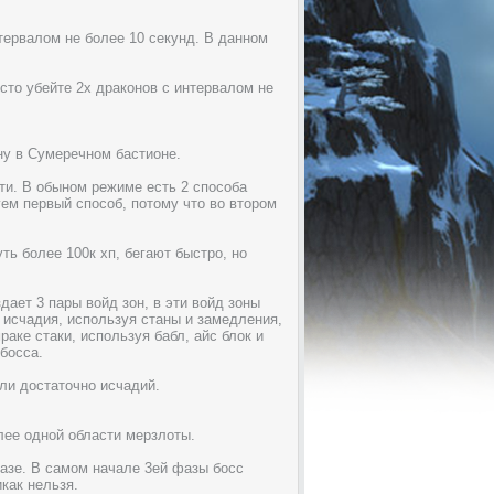
тервалом не более 10 секунд. В данном
сто убейте 2х драконов с интервалом не
ну в Сумеречном бастионе.
ти. В обыном режиме есть 2 способа
ем первый способ, потому что во втором
ть более 100к хп, бегают быстро, но
ает 3 пары войд зон, в эти войд зоны
 исчадия, используя станы и замедления,
аке стаки, используя бабл, айс блок и
босса.
ли достаточно исчадий.
лее одной области мерзлоты.
фазе. В самом начале 3ей фазы босс
как нельзя.