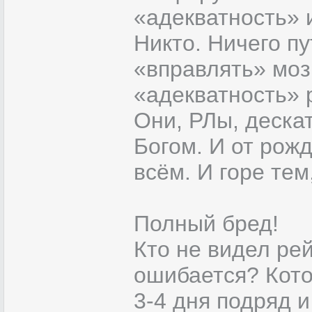
«адекватность» 
Никто. Ничего пу
«вправлять» мозг
«адекватность» 
Они, РЛы, деска
Богом. И от рож
всём. И горе тем,
Полный бред!
Кто не видел ре
ошибается? Кото
3-4 дня подряд 