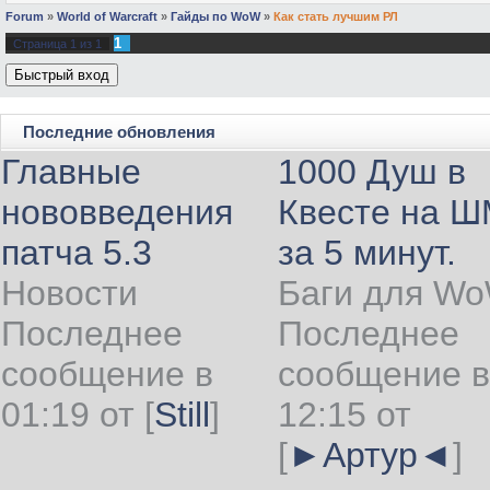
Forum
»
World of Warcraft
»
Гайды по WoW
»
Как стать лучшим РЛ
1
Страница
1
из
1
Последние обновления
Главные
1000 Душ в
нововведения
Квесте на 
патча 5.3
за 5 минут.
Новости
Баги для W
Последнее
Последнее
сообщение в
сообщение в
01:19 от
[
Still
]
12:15 от
[
►Артур◄
]