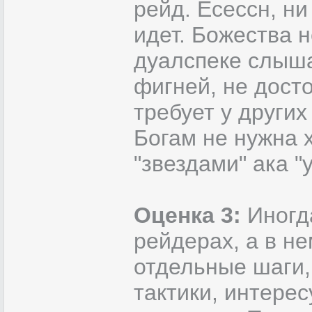
рейд. Есессн, ни
идет. Божества н
дуалспеке слыша
фигней, не дост
требует у других
Богам не нужна 
"звездами" ака "
Оценка 3:
Иногда
рейдерах, а в н
отдельные шаги,
тактики, интере