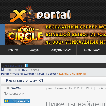
Главная
Форум
Аддоны WoW
Гайды WoW
1
Страница
1
из
1
Модератор форума:
seewel
Forum
»
World of Warcraft
»
Гайды по WoW
»
Как стать лучшим РЛ
Как стать лучшим РЛ
WoWan
Дата: Пятница, 15.07.2011, 19:58 | Сооб
Пользователи
Ниже ты найдешь