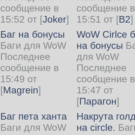
сообщение в
сообщение в
15:52 от
[
Joker
]
15:51 от
[
B2
]
Баг на бонусы
WoW Cirlce б
Баги для WoW
на бонусы
Б
Последнее
для WoW
сообщение в
Последнее
15:49 от
сообщение в
[
Magrein
]
15:47 от
[
Парагон
]
Баг пета ханта
Накрута гол
Баги для WoW
на circle.
Баг