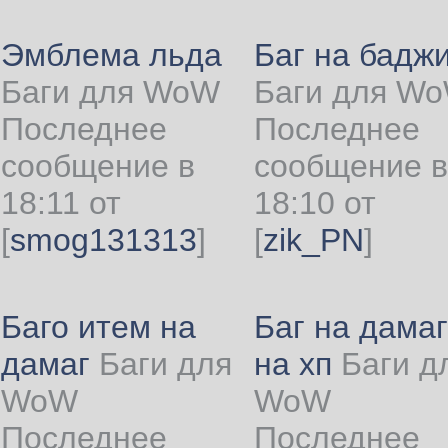
Эмблема льда
Баг на бадж
Баги для WoW
Баги для W
Последнее
Последнее
сообщение в
сообщение в
18:11 от
18:10 от
[
smog131313
]
[
zik_PN
]
Баго итем на
Баг на дамаг
дамаг
Баги для
на хп
Баги д
WoW
WoW
Последнее
Последнее