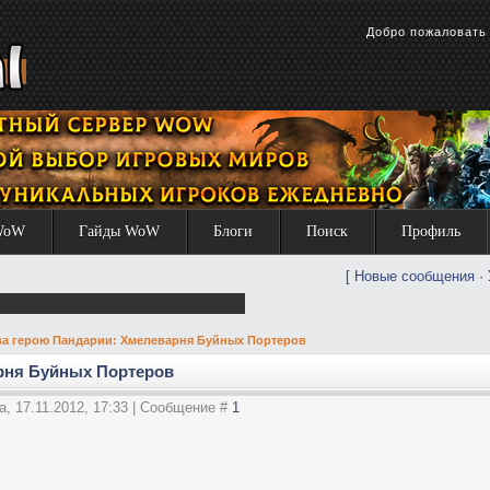
Добро пожаловат
WoW
Гайды WoW
Блоги
Поиск
Профиль
[
Новые сообщения
·
а герою Пандарии: Хмелеварня Буйных Портеров
рня Буйных Портеров
а, 17.11.2012, 17:33 | Сообщение #
1