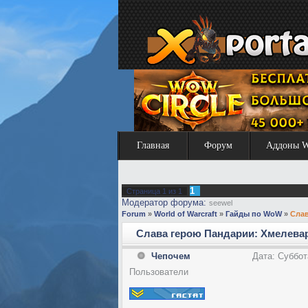
Главная
Форум
Аддоны 
1
Страница
1
из
1
Модератор форума:
seewel
Forum
»
World of Warcraft
»
Гайды по WoW
»
Слав
Слава герою Пандарии: Хмелева
Чепочем
Дата: Суббот
Пользователи