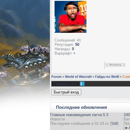
Сообщений:
41
Репутация:
50
Награды:
0
Варкрафт
+
Forum
»
World of Warcraft
»
Гайды по WoW
»
Слав
1
Страница
1
из
1
Последние обновления
Главные нововведения патча 5.3
100
Новости
Баг
Последнее сообщение в 01:19 от
[
Still
]
Пос
[
►А