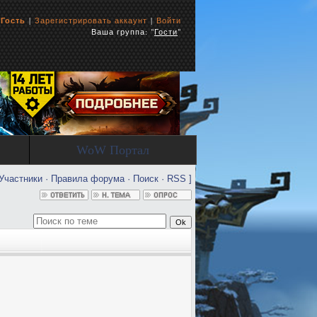
ь
Гость
|
Зарегистрировать аккаунт
|
Войти
Ваша группа: "
Гости
"
WoW Портал
Участники
·
Правила форума
·
Поиск
·
RSS
]