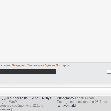
а герою Пандарии: Хмелеварня Буйных Портеров
0 Душ в Квесте на ШМ за 5 минут.
Punography
Главный зал
и для WoW
Последнее сообщение в 03:41 от
леднее сообщение в 12:15 от
[
amaveirrark
]
ртур◄
]