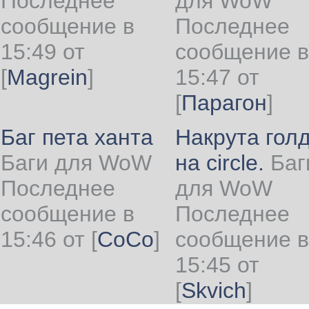
Последнее
для WoW
сообщение в
Последнее
15:49 от
сообщение в
[
Magrein
]
15:47 от
[
Парагон
]
Баг пета ханта
Накрута гол
Баги для WoW
на circle.
Баг
Последнее
для WoW
сообщение в
Последнее
15:46 от
[
CoCo
]
сообщение в
15:45 от
[
Skvich
]