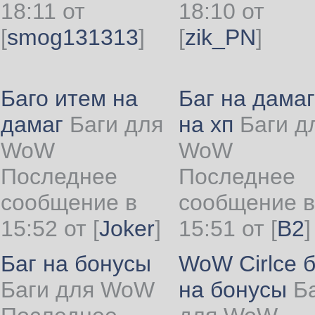
18:11 от
18:10 от
[
smog131313
]
[
zik_PN
]
Баго итем на
Баг на дамаг
дамаг
Баги для
на хп
Баги д
WoW
WoW
Последнее
Последнее
сообщение в
сообщение в
15:52 от
[
Joker
]
15:51 от
[
B2
]
Баг на бонусы
WoW Cirlce б
Баги для WoW
на бонусы
Б