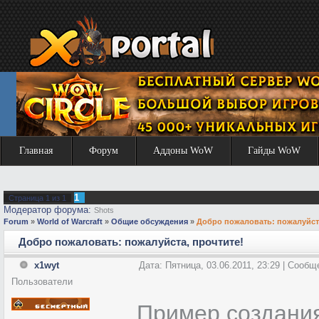
Главная
Форум
Аддоны WoW
Гайды WoW
1
Страница
1
из
1
Модератор форума:
Shots
Forum
»
World of Warcraft
»
Общие обсуждения
»
Добро пожаловать: пожалуйста
Добро пожаловать: пожалуйста, прочтите!
x1wyt
Дата: Пятница, 03.06.2011, 23:29 | Сооб
Пользователи
Пример создани