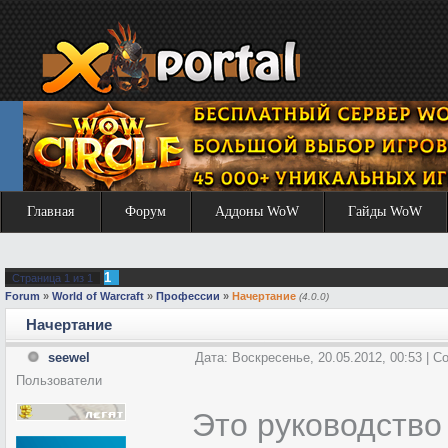
Главная
Форум
Аддоны WoW
Гайды WoW
1
Страница
1
из
1
Forum
»
World of Warcraft
»
Профессии
»
Начертание
(4.0.0)
Начертание
seewel
Дата: Воскресенье, 20.05.2012, 00:53 | 
Пользователи
Это руководство