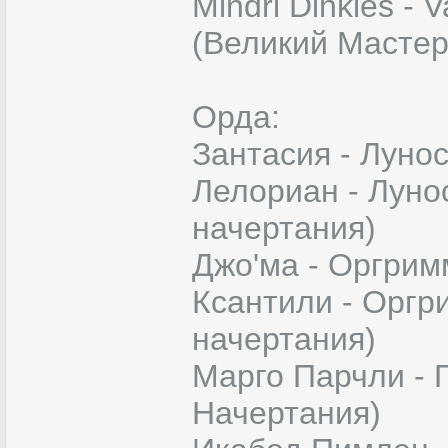
Mindri Dinkles - 
(Великий Мастер
Орда:
Зантасия - Лунос
Лелориан - Лунос
начертания)
Джо'ма - Оргрим
Ксантили - Оргр
начертания)
Марго Парчли - П
Начертания)