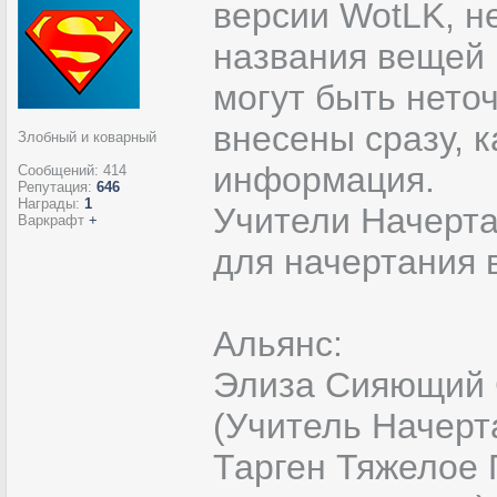
версии WotLK, н
названия вещей 
могут быть нето
внесены сразу, 
Злобный и коварный
информация.
Сообщений:
414
Репутация:
646
Награды:
1
Учители Начерт
Варкрафт
+
для начертания 
Альянс:
Элиза Сияющий С
(Учитель Начерт
Тарген Тяжелое 