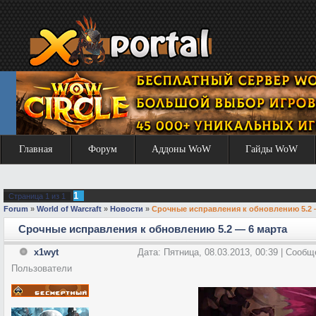
Главная
Форум
Аддоны WoW
Гайды WoW
1
Страница
1
из
1
Forum
»
World of Warcraft
»
Новости
»
Срочные исправления к обновлению 5.2 
Срочные исправления к обновлению 5.2 — 6 марта
x1wyt
Дата: Пятница, 08.03.2013, 00:39 | Сооб
Пользователи