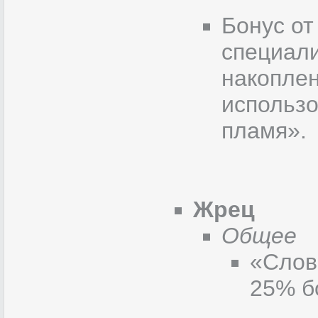
Бонус от
специал
накоплен
использо
пламя».
Жрец
Общее
«Слов
25% б