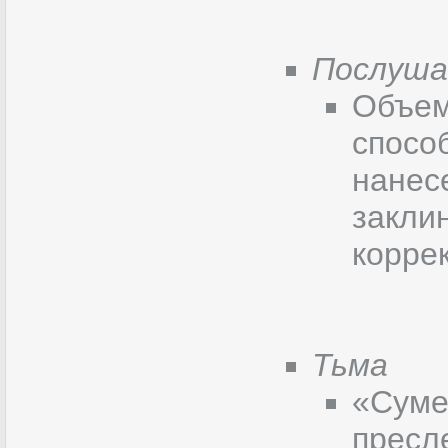
Послуша
Объем
спосо
нанес
закли
коррек
Тьма
«Суме
пресл