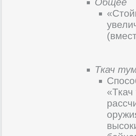
Общее
«Стой
увели
(вмес
Ткач ту
Спосо
«Ткач
рассч
оружи
высок