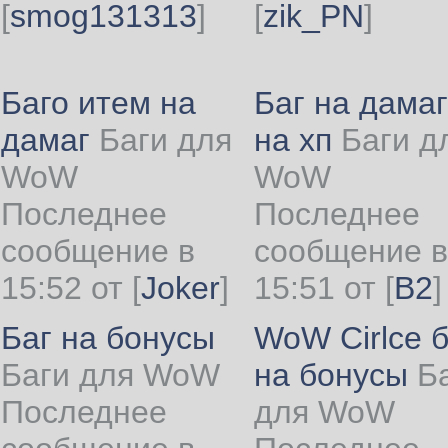
[
smog131313
]
[
zik_PN
]
Баго итем на
Баг на дамаг
дамаг
Баги для
на хп
Баги д
WoW
WoW
Последнее
Последнее
сообщение в
сообщение в
15:52 от
[
Joker
]
15:51 от
[
B2
]
Баг на бонусы
WoW Cirlce б
Баги для WoW
на бонусы
Б
Последнее
для WoW