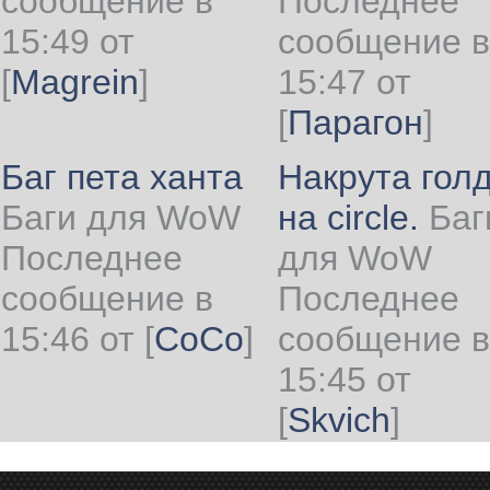
сообщение в
Последнее
15:49 от
сообщение в
[
Magrein
]
15:47 от
[
Парагон
]
Баг пета ханта
Накрута гол
Баги для WoW
на circle.
Баг
Последнее
для WoW
сообщение в
Последнее
15:46 от
[
CoCo
]
сообщение в
15:45 от
[
Skvich
]