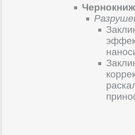
Чернокниж
Разруше
Закли
эффек
нанос
Закли
корре
раска
прино