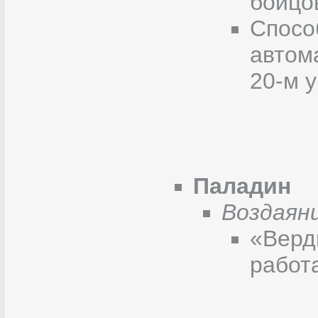
бойцо
Спосо
автом
20-м у
Паладин
Воздаян
«Верд
работ