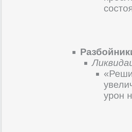
состо
Разбойник
Ликвида
«Реши
увели
урон 