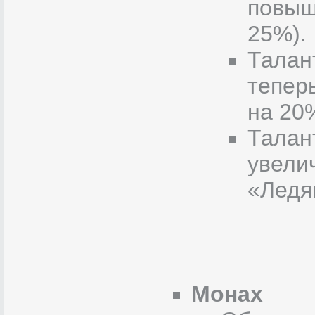
повыш
25%).
Талан
тепер
на 20
Талан
увели
«Ледя
Монах