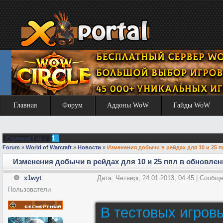
Главная
Форум
Аддоны WoW
Гайды WoW
1
Страница
1
из
1
Forum
»
World of Warcraft
»
Новости
»
Изменения добычи в рейдах для 10 и 25 п
Изменения добычи в рейдах для 10 и 25 ппл в обновлен
x1wyt
Дата: Четверг, 24.01.2013, 04:45 | Сообщ
Пользователи
В тестовых игро