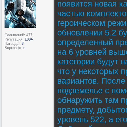
появится новая к
частью комплекто
героическом режи
обновлении 5.2 б
Сообщений:
477
Репутация:
1084
определенный пре
Награды:
8
Варкрафт
+
на 6 уровней выш
категории будут н
что у некоторых п
вариантов. После
подземелье с пом
обнаружить там п
предмету, добыто
уровень 522, а ег