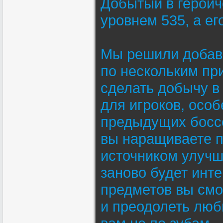
Добытый в героич
уровнем 535, а ег
Мы решили добави
по нескольким пр
сделать добычу в
для игроков, особ
предыдущих боссов
вы наращиваете п
источником улучше
заново будет инт
предметов вы смо
и преодолеть люб