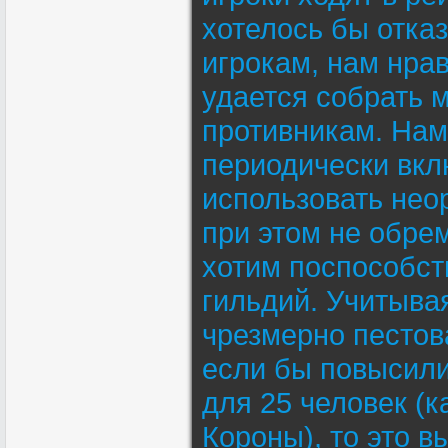
хотелось бы отказ
игрокам, нам нра
удается собрать 
противникам. Нам 
периодически вкл
использовать нео
при этом не обре
хотим поспособст
гильдий. Учитыва
чрезмерно пестова
если бы повысили
для 25 человек (
Короны), то это в