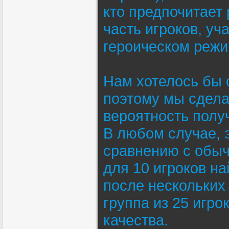
кто предпочитает 
часть игроков, у
героическом режи
Нам хотелось бы 
поэтому мы сделае
вероятность полу
В любом случае, 
сравнению с обыч
для 10 игроков н
после нескольких
группа из 25 игр
качества.