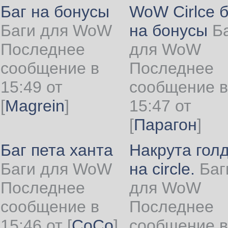
Баг на бонусы
WoW Cirlce б
Баги для WoW
на бонусы
Б
Последнее
для WoW
сообщение в
Последнее
15:49 от
сообщение в
[
Magrein
]
15:47 от
[
Парагон
]
Баг пета ханта
Накрута гол
Баги для WoW
на circle.
Баг
Последнее
для WoW
сообщение в
Последнее
15:46 от
[
CoCo
]
сообщение в