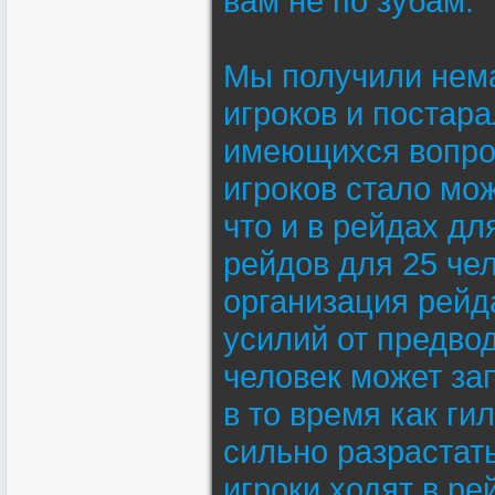
вам не по зубам.
Мы получили нема
игроков и постар
имеющихся вопросо
игроков стало мо
что и в рейдах дл
рейдов для 25 чел
организация рейд
усилий от предвод
человек может за
в то время как ги
сильно разрастать
игроки ходят в ре