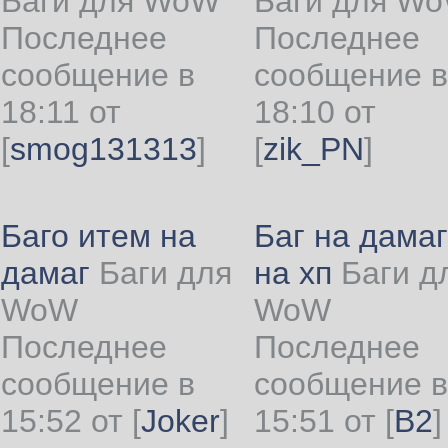
Баги для WoW
Баги для W
Последнее
Последнее
сообщение в
сообщение в
18:11 от
18:10 от
[
smog131313
]
[
zik_PN
]
Баго итем на
Баг на дамаг
дамаг
Баги для
на хп
Баги д
WoW
WoW
Последнее
Последнее
сообщение в
сообщение в
15:52 от
[
Joker
]
15:51 от
[
B2
]