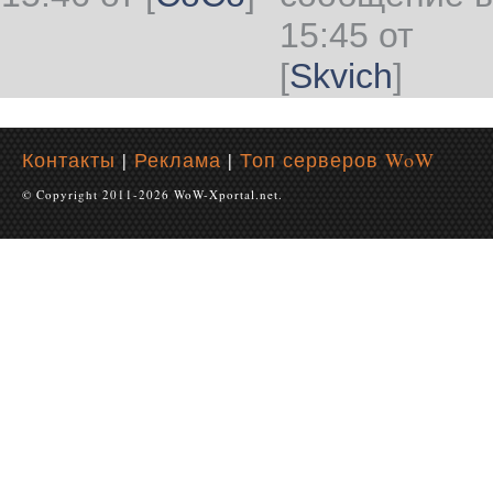
15:45 от
[
Skvich
]
Контакты
|
Реклама
|
Топ серверов WoW
© Copyright 2011-2026 WoW-Xportal.net.