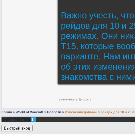
Важно учесть, что
рейдов для 10 и 2
режимах. Они ник
Т15, которые воо
варианте. Нам ин
об этих изменени
знакомства с ним
Forum
»
World of Warcraft
»
Новости
»
Изменения добычи в рейдах для 10 и 25 п
1
Страница
1
из
1