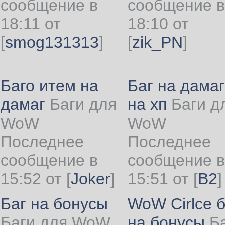
сообщение в
сообщение в
18:11 от
18:10 от
[
smog131313
]
[
zik_PN
]
Баго итем на
Баг на дамаг
дамаг
Баги для
на хп
Баги д
WoW
WoW
Последнее
Последнее
сообщение в
сообщение в
15:52 от
[
Joker
]
15:51 от
[
B2
]
Баг на бонусы
WoW Cirlce б
Баги для WoW
на бонусы
Б