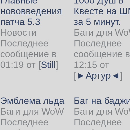
Главные
1000 Душ в
нововведения
Квесте на 
патча 5.3
за 5 минут.
Новости
Баги для W
Последнее
Последнее
сообщение в
сообщение в
01:19 от
[
Still
]
12:15 от
[
►Артур◄
]
Эмблема льда
Баг на бадж
Баги для WoW
Баги для W
Последнее
Последнее