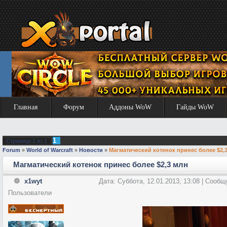
Главная
Форум
Аддоны WoW
Гайды WoW
1
Страница
1
из
1
Forum
»
World of Warcraft
»
Новости
»
Магматический котенок принес более $2,
Магматический котенок принес более $2,3 млн
x1wyt
Дата: Суббота, 12.01.2013, 13:08 | Сооб
Пользователи