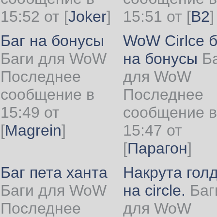
15:52 от
[
Joker
]
15:51 от
[
B2
]
Баг на бонусы
WoW Cirlce б
Баги для WoW
на бонусы
Б
Последнее
для WoW
сообщение в
Последнее
15:49 от
сообщение в
[
Magrein
]
15:47 от
[
Парагон
]
Баг пета ханта
Накрута гол
Баги для WoW
на circle.
Баг
Последнее
для WoW