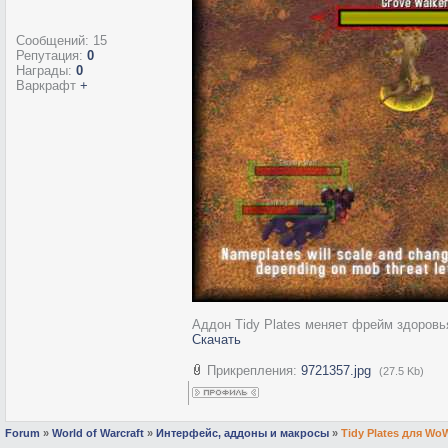
Сообщений:
15
Репутация:
0
Награды:
0
Варкрафт
+
Аддон Tidy Plates меняет фрейм здоровь
Скачать
Прикрепления:
9721357.jpg
(27.5 Kb)
Forum
»
World of Warcraft
»
Интерфейс, аддоны и макросы
»
Tidy Plates для WoW