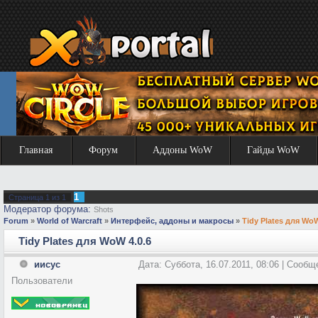
Главная
Форум
Аддоны WoW
Гайды WoW
1
Страница
1
из
1
Модератор форума:
Shots
Forum
»
World of Warcraft
»
Интерфейс, аддоны и макросы
»
Tidy Plates для WoW
Tidy Plates для WoW 4.0.6
иисус
Дата: Суббота, 16.07.2011, 08:06 | Сооб
Пользователи