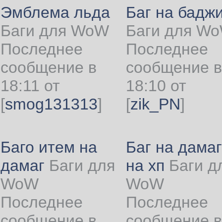
Эмблема льда
Баг на бадж
Баги для WoW
Баги для W
Последнее
Последнее
сообщение в
сообщение в
18:11 от
18:10 от
[
smog131313
]
[
zik_PN
]
Баго итем на
Баг на дамаг
дамаг
Баги для
на хп
Баги д
WoW
WoW
Последнее
Последнее
сообщение в
сообщение в