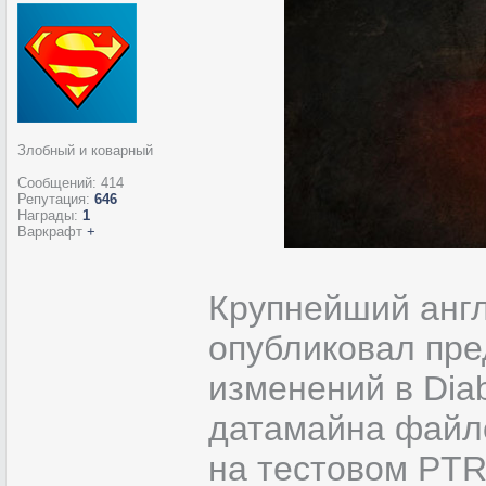
Злобный и коварный
Сообщений:
414
Репутация:
646
Награды:
1
Варкрафт
+
Крупнейший анг
опубликовал пре
изменений в Diab
датамайна файло
на тестовом PTR