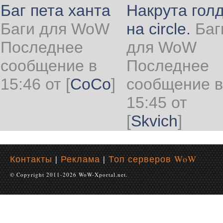
Баг пета ханта
Накрута гол
Баги для WoW
на circle.
Баг
Последнее
для WoW
сообщение в
Последнее
15:46 от
[
CoCo
]
сообщение в
15:45 от
[
Skvich
]
Контакты
|
Реклама
|
Топ серверов WoW
© Copyright 2011-2026 WoW-Xportal.net.