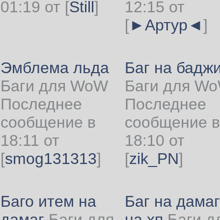
01:19 от
[
Still
]
12:15 от
[
►Артур◄
]
Эмблема льда
Баг на бадж
Баги для WoW
Баги для W
Последнее
Последнее
сообщение в
сообщение в
18:11 от
18:10 от
[
smog131313
]
[
zik_PN
]
Баго итем на
Баг на дамаг
дамаг
Баги для
на хп
Баги д