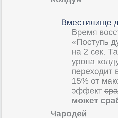
Вместилище д
Время восс
«Поступь д
на 2 сек. Т
урона колду
переходит в
15% от мак
эффект
сра
может сра
Чародей