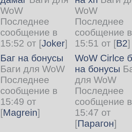
WoW
WoW
Последнее
Последнее
сообщение в
сообщение в
15:52 от
[
Joker
]
15:51 от
[
B2
]
Баг на бонусы
WoW Cirlce б
Баги для WoW
на бонусы
Б
Последнее
для WoW
сообщение в
Последнее
15:49 от
сообщение в
[
Magrein
]
15:47 от
[
Парагон
]