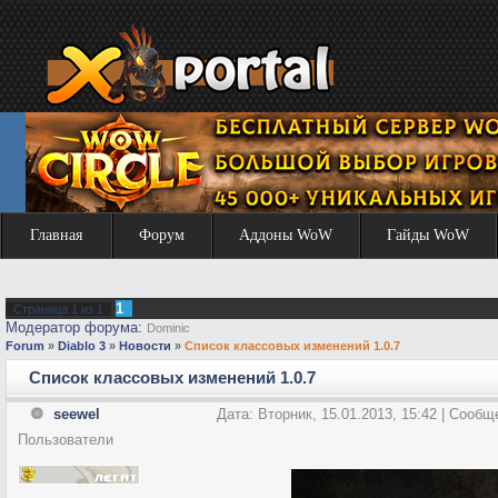
Главная
Форум
Аддоны WoW
Гайды WoW
1
Страница
1
из
1
Модератор форума:
Dominic
Forum
»
Diablo 3
»
Новости
»
Список классовых изменений 1.0.7
Список классовых изменений 1.0.7
seewel
Дата: Вторник, 15.01.2013, 15:42 | Сооб
Пользователи