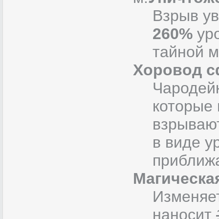
Взрыв у
260%
уро
тайной м
Хоровод с
Чародейк
которые 
взрываю
в виде у
приближ
Магическа
Изменяет
наносит