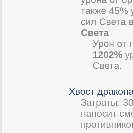
также 45% 
сил Света 
Света
Урон от 
1202%
ур
Света.
Хвост дракон
Затраты: 3
наносит см
противнико