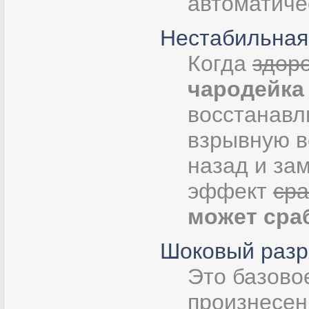
автоматиче
Нестабильная
Когда
здор
чародейка
восстанавл
взрывную в
назад и за
эффект
сра
может сра
Шоковый разр
Это базово
произнесен