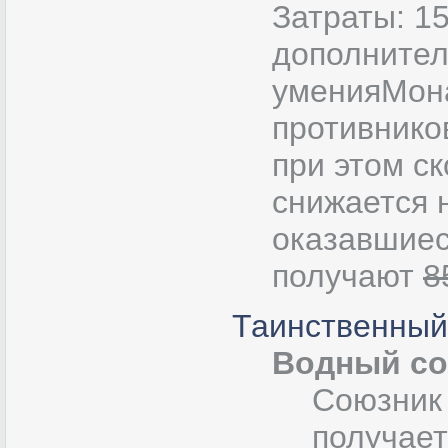
Затраты: 15
дополнител
уменияМона
противнико
при этом с
снижается н
оказавшиес
получают
8
Таинственный
Водный с
Союзник 
получае