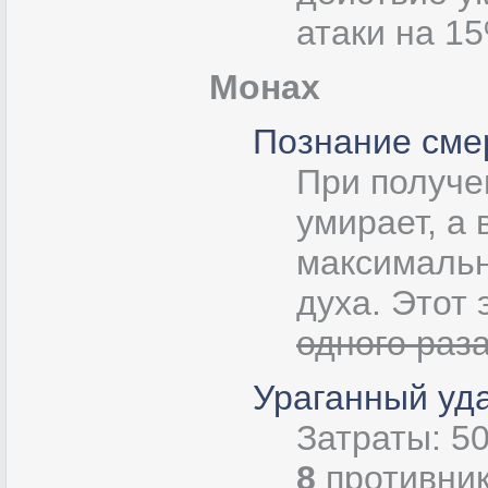
атаки на 15
Монах
Познание сме
При получе
умирает, а
максимальн
духа. Этот
одного раз
Ураганный уд
Затраты: 5
8
противник