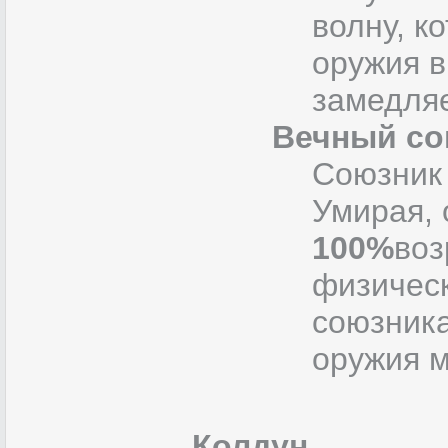
волну, к
оружия в
замедля
Вечный со
Союзник 
Умирая, 
100%
воз
физическ
союзник
оружия м
Колдун