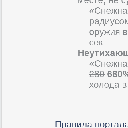
месте, не 
«Снежная
радиусом
оружия в
сек.
Неутихающ
«Снежная
280
680
холода в
Правила портал