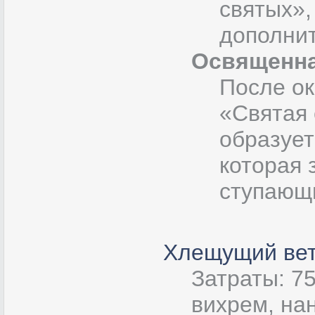
святых»,
дополни
Освященна
После о
«Святая 
образует
которая 
ступающи
Хлещущий ве
Затраты: 7
вихрем, н