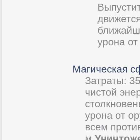
Выпустит
движется
ближайш
урона от
Магическая с
Затраты: 3
чистой энер
столкновен
урона от ор
всем проти
м.
Уничтож