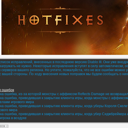
писок исправлений, внесенных в последнюю версию Diablo III. Они уже внедр
агружать не нужно. Некоторые исправления вступят в силу автоматически, о
 серверов вашего региона. Но учтите, пожалуйста, что не все ошибки можно 
с вашей стороны. По ходу внесения новых поправок мы будем сообщать о них 
я ошибок
а ошибка, из-за которой монстры с аффиксом Reflects Damagе не возвраща
а ошибка, приводившая к закрытию клиента игры, когда монстры с аффиксо
делами игрового мира
а ошибка, приводившая к закрытию клиента игры, когда уберы Короля Скеле
ового мира
а ошибка, приводившая к закрытию клиента игры, когда убер Сиджбрейкера и
игрока в воздухе