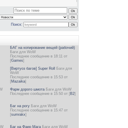
Поиск:
БАГ на копирование вещей (рабочий)
Баги для WoW
Последнее сообщение в 18:11 от
[
Games
]
[Виртуоз багов] Super Roll
Баги для
WoW
Последнее сообщение в 15:53 от
[
Mazaika
]
oW
Фарм дорого шмота
Баги для WoW
Последнее сообщение в 15:50 от
[
B2
]
Баг на рогу
Баги для WoW
Последнее сообщение в 15:47 от
[
sumrakx
]
oW
Баг на Фаер Мага
Баги для WoW