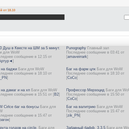
 от 18.10
0 Душ в Квесте на ШМ за 5 минут.
Punography
Главный зал
и для WoW
Последнее сообщение в 03:41 от
леднее сообщение в 12:15 от
[
amaveirrark
]
ртур◄
]
 на баджи
Баги для WoW
Баг на фарм цлк
Баги для WoW
леднее сообщение в 18:10 от
Последнее сообщение в 18:10 от
k_PN
]
[
CoCo
]
 на дамаг и на хп
Баги для WoW
Профессор Мерзоцид
Баги для W
леднее сообщение в 15:51 от
[
B2
]
Последнее сообщение в 15:50 от
[
CoCo
]
 Cirlce баг на бонусы
Баги для
Баг на валитрию
Баги для WoW
W
Последнее сообщение в 15:47 от
леднее сообщение в 15:47 от
[
zik_PN
]
рагон
]
рута голдов на circle.
Баги для
Забавный бафф, 3.3.5
Баги для W