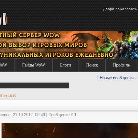
Добро пожаловат
WoW
Гайды WoW
Блоги
Поиск
Профиль
[
Новые сообщения
·
 от 18.10
сенье, 21.10.2012, 00:49 | Сообщение #
1