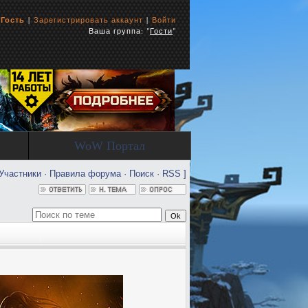
ь
Гость
|
Зарегистрировать аккаунт
|
Войти
Ваша группа: "
Гости
"
WoW Портал
Участники
·
Правила форума
·
Поиск
·
RSS
]