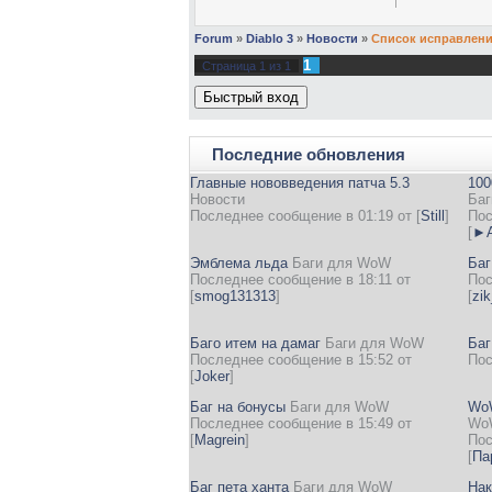
Forum
»
Diablo 3
»
Новости
»
Список исправлений
1
Страница
1
из
1
Последние обновления
Главные нововведения патча 5.3
100
Новости
Баг
Последнее сообщение в 01:19 от
[
Still
]
Пос
[
►А
Эмблема льда
Баги для WoW
Баг
Последнее сообщение в 18:11 от
Пос
[
smog131313
]
[
zi
Баго итем на дамаг
Баги для WoW
Баг
Последнее сообщение в 15:52 от
Пос
[
Joker
]
Баг на бонусы
Баги для WoW
WoW
Последнее сообщение в 15:49 от
Wo
[
Magrein
]
Пос
[
Па
Баг пета ханта
Баги для WoW
Нак