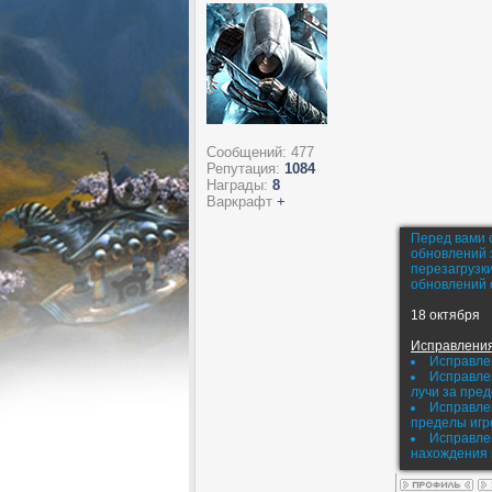
Сообщений:
477
Репутация:
1084
Награды:
8
Варкрафт
+
Перед вами с
обновлений з
перезагрузки
обновлений 
18 октября
Исправлени
Исправлен
Исправлен
лучи за пре
Исправлен
пределы игр
Исправлен
нахождения 