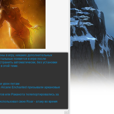
ены в игру, никаких дополнительных
стальные появятся в игре после
устранить автоматически, без установки
в этой теме.
ли урон петам
м Arcane Enchanted призывали аркановые
тов или Раканота телепортировались за
спользовал свою Roar - атаку во время