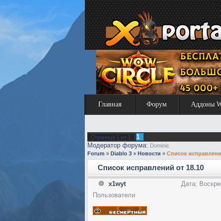
Главная
Форум
Аддоны 
1
Страница
1
из
1
Модератор форума:
Dominic
Forum
»
Diablo 3
»
Новости
»
Список исправлений
Список исправлений от 18.10
x1wyt
Дата: Воскре
Пользователи