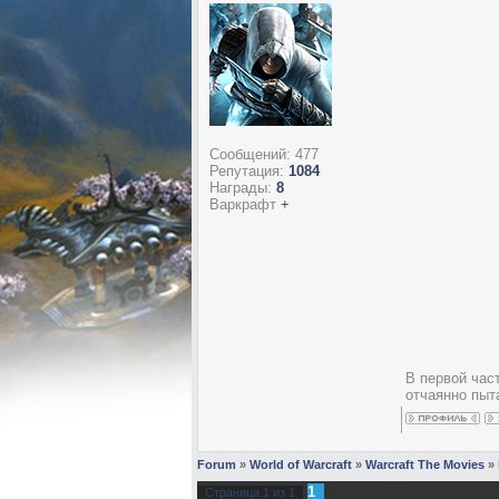
Сообщений:
477
Репутация:
1084
Награды:
8
Варкрафт
+
В первой час
отчаянно пыт
Forum
»
World of Warcraft
»
Warcraft The Movies
»
1
Страница
1
из
1