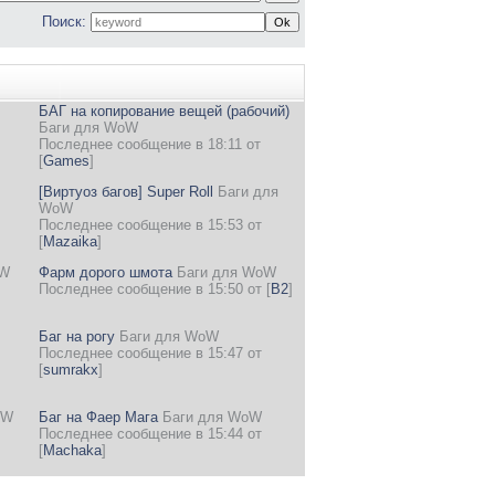
Поиск:
БАГ на копирование вещей (рабочий)
Баги для WoW
Последнее сообщение в 18:11 от
[
Games
]
[Виртуоз багов] Super Roll
Баги для
WoW
Последнее сообщение в 15:53 от
[
Mazaika
]
oW
Фарм дорого шмота
Баги для WoW
Последнее сообщение в 15:50 от
[
B2
]
Баг на рогу
Баги для WoW
Последнее сообщение в 15:47 от
[
sumrakx
]
oW
Баг на Фаер Мага
Баги для WoW
Последнее сообщение в 15:44 от
[
Machaka
]