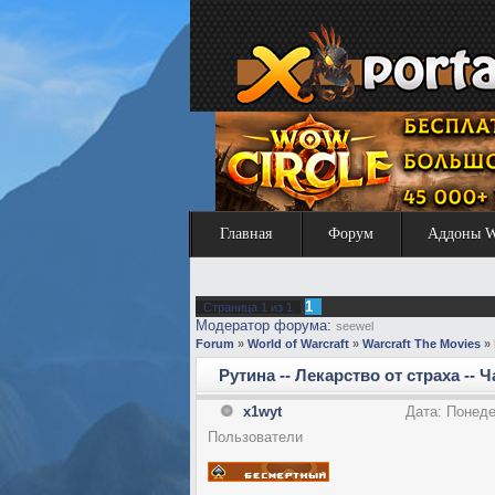
Главная
Форум
Аддоны 
1
Страница
1
из
1
Модератор форума:
seewel
Forum
»
World of Warcraft
»
Warcraft The Movies
»
Рутина -- Лекарство от страха -- Ч
x1wyt
Дата: Понеде
Пользователи