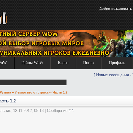
Добро пожаловат
WoW
Гайды WoW
Блоги
Поиск
Профиль
[
Новые сообщения
·
Рутина -- Лекарство от страха -- Часть 1.2
асть 1.2
льник, 12.11.2012, 08:13 | Сообщение #
1