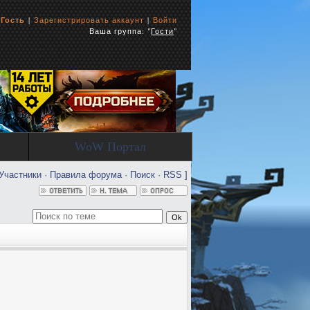
ь
Гость
|
Зарегистрировать аккаунт
|
Войти
Ваша группа: "
Гости
"
WoW Портал
Участники
·
Правила форума
·
Поиск
·
RSS
]