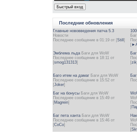
Последние обновления
Главные нововведения патча 5.3
100
Новости
Баг
Последнее сообщение в 01:19 от
[
Still
]
Пос
[
►А
Эмблема льда
Баги для WoW
Баг
Последнее сообщение в 18:11 от
Пос
[
smog131313
]
[
zi
Баго итем на дамаг
Баги для WoW
Баг
Последнее сообщение в 15:52 от
Пос
[
Joker
]
Баг на бонусы
Баги для WoW
WoW
Последнее сообщение в 15:49 от
Wo
[
Magrein
]
Пос
[
Па
Баг пета ханта
Баги для WoW
Нак
Последнее сообщение в 15:46 от
Wo
[
CoCo
]
Пос
[
Sk