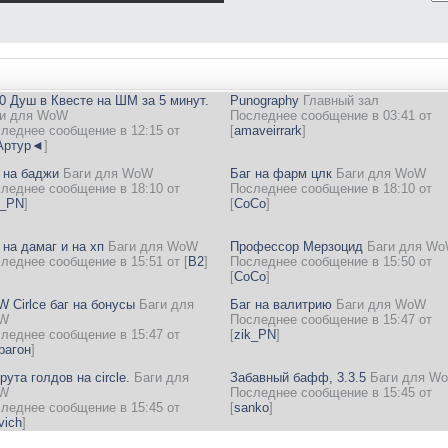
0 Душ в Квесте на ШМ за 5 минут.
Punography
Главный зал
и для WoW
Последнее сообщение в 03:41 от
леднее сообщение в 12:15 от
[
amaveirrark
]
ртур◄
]
 на баджи
Баги для WoW
Баг на фарм цлк
Баги для WoW
леднее сообщение в 18:10 от
Последнее сообщение в 18:10 от
k_PN
]
[
CoCo
]
 на дамаг и на хп
Баги для WoW
Профессор Мерзоцид
Баги для W
леднее сообщение в 15:51 от
[
B2
]
Последнее сообщение в 15:50 от
[
CoCo
]
 Cirlce баг на бонусы
Баги для
Баг на валитрию
Баги для WoW
W
Последнее сообщение в 15:47 от
леднее сообщение в 15:47 от
[
zik_PN
]
рагон
]
рута голдов на circle.
Баги для
Забавный бафф, 3.3.5
Баги для W
W
Последнее сообщение в 15:45 от
леднее сообщение в 15:45 от
[
sanko
]
vich
]