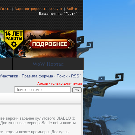
ь
Гость
|
Зарегистрировать аккаунт
|
Войти
Ваша группа: "
Гости
"
WoW Портал
Участники
·
Правила форума
·
Поиск
·
RSS
]
Архив - только для чтения
 две версии заранее культового DIABLO 3:
. Доступны все сервераBattle.net и пакеты
а три недели позже премьеры. Доступны