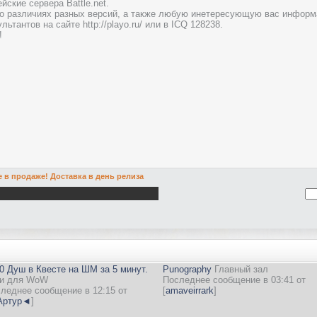
йские сервера Battle.net.
о различиях разных версий, а также любую инетересующую вас информац
льтантов на сайте http://playo.ru/ или в ICQ 128238.
!
 в продаже! Доставка в день релиза
0 Душ в Квесте на ШМ за 5 минут.
Punography
Главный зал
и для WoW
Последнее сообщение в 03:41 от
леднее сообщение в 12:15 от
[
amaveirrark
]
ртур◄
]