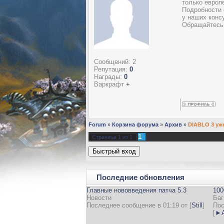
только европе
Подробности 
у наших консу
Обращайтесь
Сообщений:
2
Репутация:
0
Награды:
0
Варкрафт
+
Forum
»
Корзина форума
»
Архив
»
DIABLO 3 уже
1
Страница
1
из
1
Последние обновления
Главные нововведения патча 5.3
100
Новости
Баг
Последнее сообщение в 01:19 от
[
Still
]
Пос
[
►А