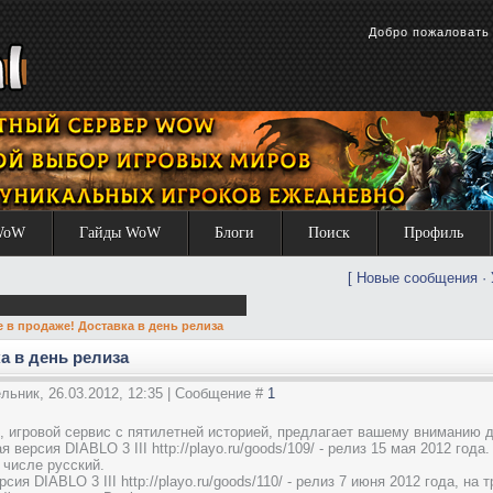
Добро пожаловат
WoW
Гайды WoW
Блоги
Поиск
Профиль
[
Новые сообщения
·
 в продаже! Доставка в день релиза
а в день релиза
льник, 26.03.2012, 12:35 | Сообщение #
1
ru/, игровой сервис с пятилетней историей, предлагает вашему вниманию
я версия DIABLO 3 III http://playo.ru/goods/109/ - релиз 15 мая 2012 года
 числе русский.
рсия DIABLO 3 III http://playo.ru/goods/110/ - релиз 7 июня 2012 года, н