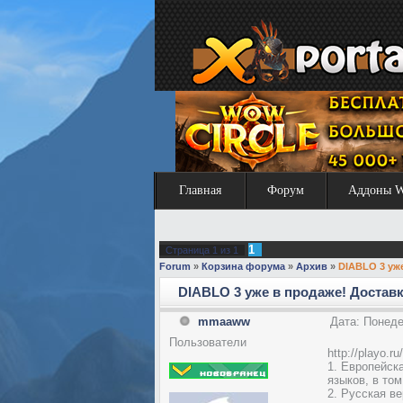
Главная
Форум
Аддоны 
1
Страница
1
из
1
Forum
»
Корзина форума
»
Архив
»
DIABLO 3 уже
DIABLO 3 уже в продаже! Доставк
mmaaww
Дата: Понеде
Пользователи
http://playo.
1. Европейска
языков, в том
2. Русская ве