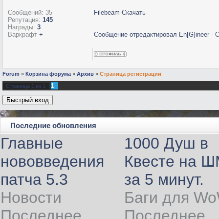
Сообщений:
35
Filebeam-Cкачать
Репутация:
145
Награды:
3
Варкрафт
+
Сообщение отредактировал
En[G]ineer
-
С
Forum
»
Корзина форума
»
Архив
»
Страница регистрации
1
Страница
1
из
1
Последние обновления
Главные
1000 Душ в
нововведения
Квесте на 
патча 5.3
за 5 минут.
Новости
Баги для W
Последнее
Последнее