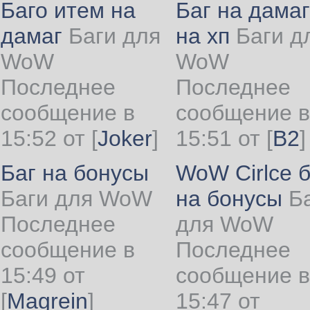
Баго итем на
Баг на дамаг
дамаг
Баги для
на хп
Баги д
WoW
WoW
Последнее
Последнее
сообщение в
сообщение в
15:52 от
[
Joker
]
15:51 от
[
B2
]
Баг на бонусы
WoW Cirlce б
Баги для WoW
на бонусы
Б
Последнее
для WoW
сообщение в
Последнее
15:49 от
сообщение в
[
Magrein
]
15:47 от