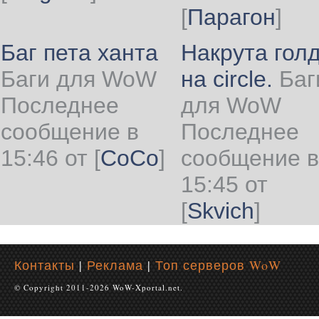
[
Парагон
]
Баг пета ханта
Накрута гол
Баги для WoW
на circle.
Баг
Последнее
для WoW
сообщение в
Последнее
15:46 от
[
CoCo
]
сообщение в
15:45 от
[
Skvich
]
Контакты
|
Реклама
|
Топ серверов WoW
© Copyright 2011-2026 WoW-Xportal.net.