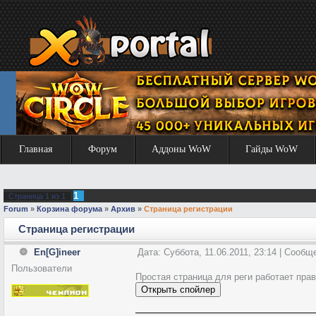
Главная
Форум
Аддоны WoW
Гайды WoW
1
Страница
1
из
1
Forum
»
Корзина форума
»
Архив
»
Страница регистрации
Страница регистрации
En[G]ineer
Дата: Суббота, 11.06.2011, 23:14 | Сооб
Пользователи
Простая страница для реги работает пра