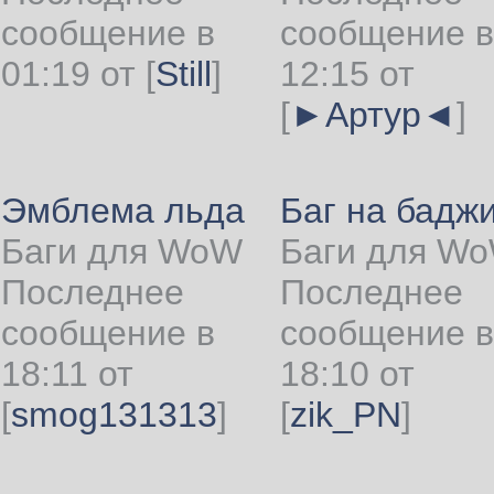
сообщение в
сообщение в
01:19 от
[
Still
]
12:15 от
[
►Артур◄
]
Эмблема льда
Баг на бадж
Баги для WoW
Баги для W
Последнее
Последнее
сообщение в
сообщение в
18:11 от
18:10 от
[
smog131313
]
[
zik_PN
]