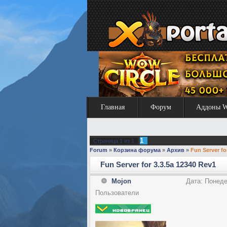
Главная
Форум
Аддоны 
1
Страница
1
из
1
Forum
»
Корзина форума
»
Архив
»
Fun Server fo
Fun Server for 3.3.5a 12340 Rev1
Mojon
Дата: Понеде
Пользователи