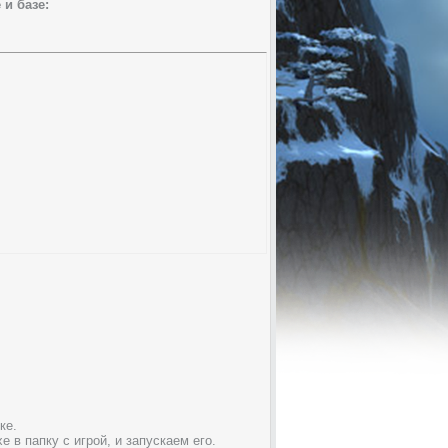
и базе:
ке.
 в папку с игрой, и запускаем его.