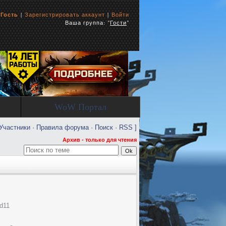
ь
Гость
|
Зарегистрировать аккаунт
|
Войти
Ваша группа: "
Гости
"
WoW Портал
Участники
·
Правила форума
·
Поиск
·
RSS
]
Архив - только для чтения
d11