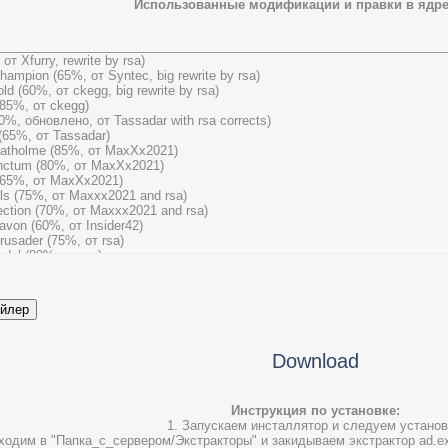
Использованные модификации и правки в ядре 
 от Xfurry, rewrite by rsa)
 Champion (65%, от Syntec, big rewrite by rsa)
old (60%, от ckegg, big rewrite by rsa)
85%, от ckegg)
80%, обновлено, от Tassadar with rsa corrects)
 (65%, от Tassadar)
Stratholme (85%, от MaxXx2021)
anctum (80%, от MaxXx2021)
 (65%, от MaxXx2021)
uls (75%, от Maxxx2021 and rsa)
flection (70%, от Maxxx2021 and rsa)
havon (60%, от Insider42)
 Crusader (75%, от rsa)
adel (80%, от rsa)
um (70%, от rsa, альфа версия)
ling System (от rsa)
onor (от tempura)
rected by staford11)
(от rsa)
st (настройки в конфиге)
Download
leground (реализует работу случайного поля боя)
na (реализует работу арены)
rena (реализует работу арены)
eBot (настройки в конфиге)
Инструкция по установке:
исправляет работу заклинания)
1. Запускаем инсталлятор и следуем установ
(исправляет работу заклинания)
ходим в "Папка_с_сервером/Экстракторы" и закидываем экстрактор ad.exe