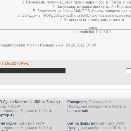
еализует работу осадных орудий)
3. Переносим получившиеся папки maps и dbc в "Папка_с_
end (добавляет функцию "Пригласи друга", не тестировалось)
4. Запускаем из папки denwer файл Run.exe
обавляет команды для слежения за чатом игрока - только для ГМ 3 уровн
5. Запускаем из папки MaNGOS файлы mangosd.exe и 
he Ancients (реализует работу поля боя)
6. Заходим в "WoW/Data/enGB(или ruRU) и открываем файл real
n Change (позволяет менять расу/класс)
7. Заменяем его содержимое на это:
т DeathViewer)
trath (от staford11)
Quote
(от staford11)
set realmlist 127.0.0.1
оманда доступна для игроков)
тредактировал
Mojon
-
Понедельник, 24.10.2011, 04:00
r 3.3.5a 12340 Rev1
0 Душ в Квесте на ШМ за 5 минут.
Punography
Главный зал
и для WoW
Последнее сообщение в 03:41 от
леднее сообщение в 12:15 от
[
amaveirrark
]
ртур◄
]
 на баджи
Баги для WoW
Баг на фарм цлк
Баги для WoW
леднее сообщение в 18:10 от
Последнее сообщение в 18:10 от