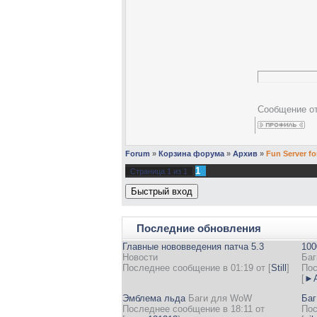
- Vehicles (р
- Refer a Fri
- ChatSpy (д
- Strand of t
- Race/Factio
- Altershop (о
- Start in Shat
- New Quests 
- Maxskill (к
Сообщение о
Forum
»
Корзина форума
»
Архив
»
Fun Server fo
1
Страница
1
из
1
Последние обновления
Главные нововведения патча 5.3
100
Новости
Баг
Последнее сообщение в 01:19 от
[
Still
]
Пос
[
►А
Эмблема льда
Баги для WoW
Баг
Последнее сообщение в 18:11 от
Пос