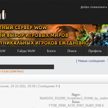
Добро пожаловат
WoW
Гайды WoW
Блоги
Поиск
Профиль
[
Новые сообщения
·
r 3.3.5a 12340 Rev1
льник, 24.10.2011, 03:59 | Сообщение #
1
Ядро:
MaNGOS_R11000_ScriptDev2_R1946_by_stafor
База:
YTDB_R580_ACID_R307_RuBD_R38.6