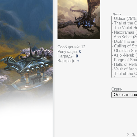
Quote
- Ulduar (75%,
- Trial of the
- The Violet H
- Naxxramas (
- Ahn'Kahet (
- Drak'Tharon
- Culling of 
Сообщений:
12
- Obsidian S
Репутация:
0
- Azjol-Nerub
Награды:
0
- Forge of So
Варкрафт
+
- Halls of Re
- Vault of Arc
- Trial of the
- Icecrown Cit
- Ruby Sanct
- Pet Stat Sca
Скрин
- npc_arena_h
- teleguy (cor
- NPC special 
- Autobroadca
- Random Batt
- Dalaran Are
- Orgrimmar A
- AuctionHous
- Lightwell (
- Raise Ally 
2. За