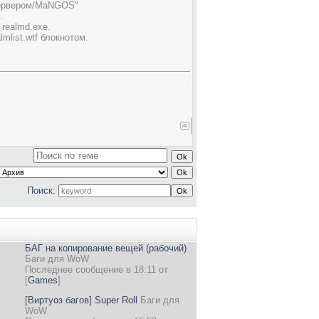
сервером/MaNGOS"
.
я)
realmd.exe.
mlist.wtf блокнотом.
Поиск:
БАГ на копирование вещей (рабочий)
Баги для WoW
Последнее сообщение в 18:11 от
[
Games
]
[Виртуоз багов] Super Roll
Баги для
WoW