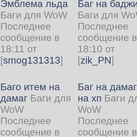
Эмблема льда
Баг на бадж
Баги для WoW
Баги для W
Последнее
Последнее
сообщение в
сообщение в
18:11 от
18:10 от
[
smog131313
]
[
zik_PN
]
Баго итем на
Баг на дамаг
дамаг
Баги для
на хп
Баги д
WoW
WoW
Последнее
Последнее
сообщение в
сообщение в