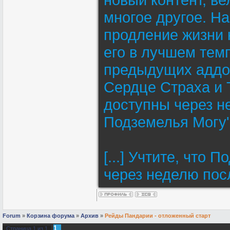
многое другое. Н
продление жизни 
его в лучшем тем
предыдущих аддон
Сердце Страха и 
доступны через н
Подземелья Могу
[...] Учтите, что
через неделю пос
Forum
»
Корзина форума
»
Архив
»
Рейды Пандарии - отложенный старт
1
Страница
1
из
1