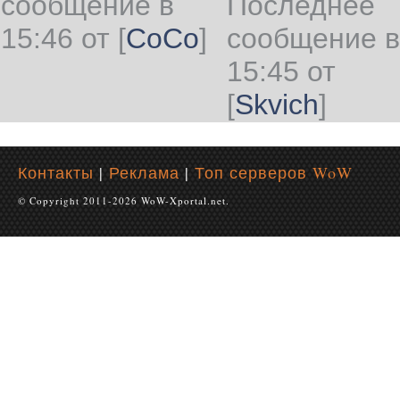
сообщение в
Последнее
15:46 от
[
CoCo
]
сообщение в
15:45 от
[
Skvich
]
Контакты
|
Реклама
|
Топ серверов WoW
© Copyright 2011-2026 WoW-Xportal.net.