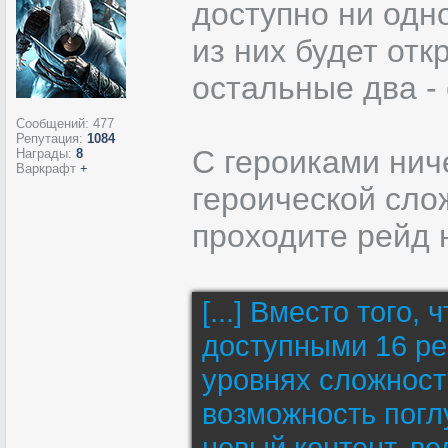
доступно ни одн
из них будет отк
остальные два 
Сообщений:
477
Репутация:
1084
С героиками нич
Награды:
8
Варкрафт
+
героической сло
проходите рейд 
[...] Вместо того,
доступными 16 ре
уровнях сложност
возможность погл
новый контент, в