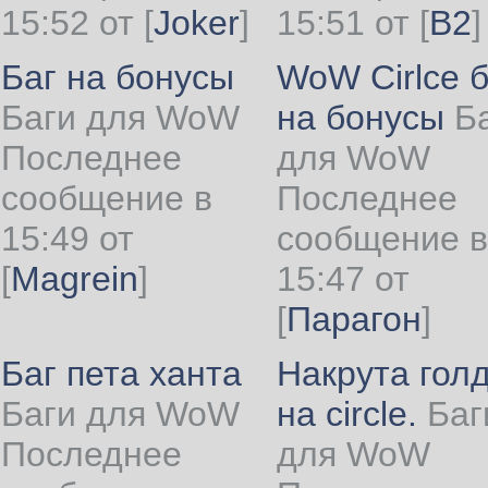
15:52 от
[
Joker
]
15:51 от
[
B2
]
Баг на бонусы
WoW Cirlce б
Баги для WoW
на бонусы
Б
Последнее
для WoW
сообщение в
Последнее
15:49 от
сообщение в
[
Magrein
]
15:47 от
[
Парагон
]
Баг пета ханта
Накрута гол
Баги для WoW
на circle.
Баг
Последнее
для WoW