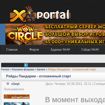
Главная
Форум
Аддоны WoW
Гайды WoW
1
Страница
1
из
1
Forum
»
Корзина форума
»
Архив
»
Рейды Пандарии - отложенный старт
Рейды Пандарии - отложенный старт
x1wyt
Дата: Четверг, 02.08.2012, 15:11 | Сообщ
Пользователи
В момент выхода