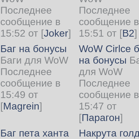
Последнее
Последнее
сообщение в
сообщение в
15:52 от
[
Joker
]
15:51 от
[
B2
]
Баг на бонусы
WoW Cirlce б
Баги для WoW
на бонусы
Б
Последнее
для WoW
сообщение в
Последнее
15:49 от
сообщение в
[
Magrein
]
15:47 от
[
Парагон
]
Баг пета ханта
Накрута гол