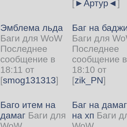
[
►Артур◄
]
Эмблема льда
Баг на бадж
Баги для WoW
Баги для W
Последнее
Последнее
сообщение в
сообщение в
18:11 от
18:10 от
[
smog131313
]
[
zik_PN
]
Баго итем на
Баг на дамаг
дамаг
Баги для
на хп
Баги д
WoW
WoW