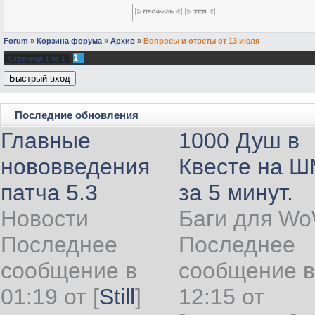
Forum
»
Корзина форума
»
Архив
»
Вопросы и ответы от 13 июля
1
Страница
1
из
1
Последние обновления
Главные
1000 Душ в
нововведения
Квесте на 
патча 5.3
за 5 минут.
Новости
Баги для W
Последнее
Последнее
сообщение в
сообщение в
01:19 от
[
Still
]
12:15 от