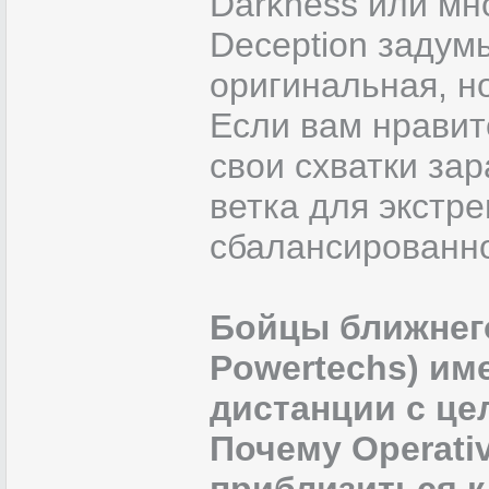
Darkness или мн
Deception задум
оригинальная, н
Если вам нравитс
свои схватки зар
ветка для экстр
сбалансированн
Бойцы ближнего 
Powertechs) им
дистанции с цел
Почему Operati