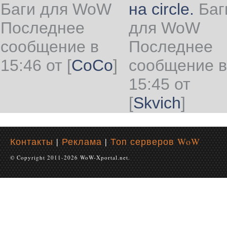
Баги для WoW
на circle.
Баг
Последнее
для WoW
сообщение в
Последнее
15:46 от
[
CoCo
]
сообщение в
15:45 от
[
Skvich
]
Контакты
|
Реклама
|
Топ серверов WoW
© Copyright 2011-2026 WoW-Xportal.net.