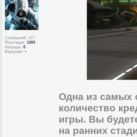
Сообщений:
477
Репутация:
1084
Награды:
8
Варкрафт
+
Одна из самых 
количество кре
игры. Вы будет
на ранних стад