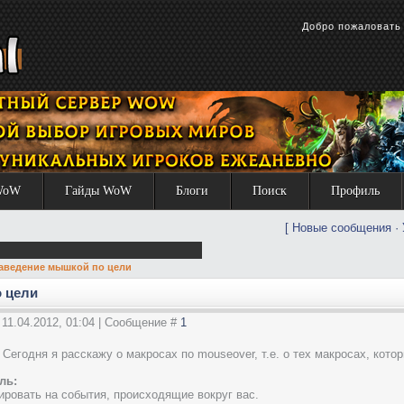
Добро пожаловат
WoW
Гайды WoW
Блоги
Поиск
Профиль
[
Новые сообщения
·
аведение мышкой по цели
 цели
 11.04.2012, 01:04 | Сообщение #
1
 Сегодня я расскажу о макросах по mouseover, т.е. о тех макросах, кот
ль:
ировать на события, происходящие вокруг вас.