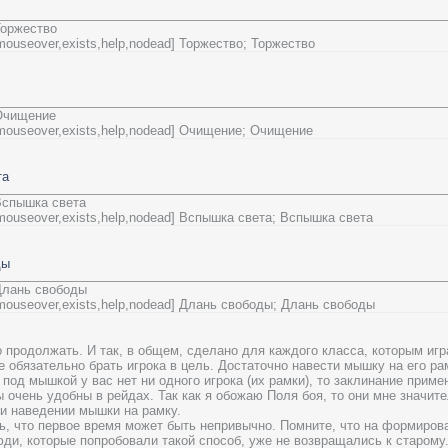
Торжество
=mouseover,exists,help,nodead] Торжество; Торжество
 Очищение
t=mouseover,exists,help,nodead] Очищение; Очищение
та
 Вспышка света
=mouseover,exists,help,nodead] Вспышка света; Вспышка света
ды
 Длань свободы
=mouseover,exists,help,nodead] Длань свободы; Длань свободы
 продолжать. И так, в общем, сделано для каждого класса, которым иг
е обязательно брать игрока в цель. Достаточно навести мышку на его ра
 под мышкой у вас нет ни одного игрока (их рамки), то заклинание приме
 очень удобны в рейдах. Так как я обожаю Поля боя, то они мне значит
ри наведении мышки на рамку.
ь, что первое время может быть непривычно. Помните, что на формиров
юди, которые попробовали такой способ, уже не возвращались к старому