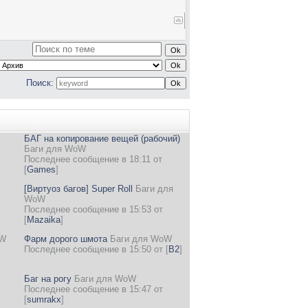
Поиск:
БАГ на копирование вещей (рабочий)
Баги для WoW
Последнее сообщение в 18:11 от
[
Games
]
[Виртуоз багов] Super Roll
Баги для
WoW
Последнее сообщение в 15:53 от
[
Mazaika
]
oW
Фарм дорого шмота
Баги для WoW
Последнее сообщение в 15:50 от
[
B2
]
Баг на рогу
Баги для WoW
Последнее сообщение в 15:47 от
[
sumrakx
]