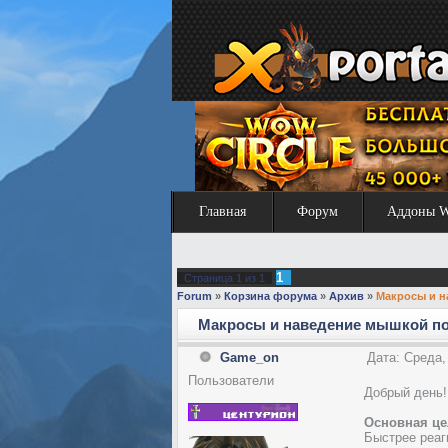
Главная
Форум
Аддоны 
1
Страница
1
из
1
Forum
»
Корзина форума
»
Архив
»
Макросы и н
Макросы и наведение мышкой по
Game_on
Дата: Среда,
Пользователи
Добрый день!
Основная це
Быстрее реаг