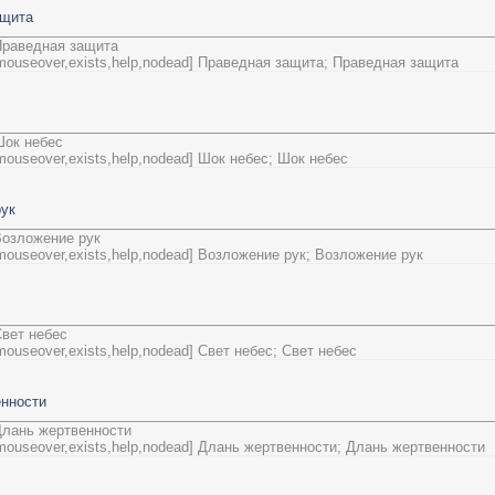
ащита
 Праведная защита
=mouseover,exists,help,nodead] Праведная защита; Праведная защита
Шок небес
=mouseover,exists,help,nodead] Шок небес; Шок небес
ук
 Возложение рук
=mouseover,exists,help,nodead] Возложение рук; Возложение рук
Свет небес
=mouseover,exists,help,nodead] Свет небес; Свет небес
нности
 Длань жертвенности
=mouseover,exists,help,nodead] Длань жертвенности; Длань жертвенности