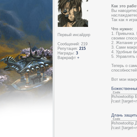
Как это рабо
Вы наводитес
наслаждаетес
Так как я игр
Что нужно:
1. Привычка.
Первый инсайдер
своими спосо
2. Желание у
Сообщений:
219
3. Сами макр
Репутация:
215
4. Удобные б
Награды:
3
5. Управлять
Варкрафт
+
Теперь о сам
способностей
Вот мои макр
Божественны
Code
#showtooltip
/cast [target
Длань защит
Code
#showtooltip
/cast [target