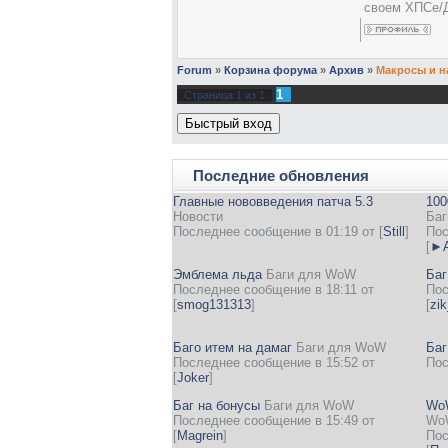
своем ХПСе/
Forum
»
Корзина форума
»
Архив
»
Макросы и н
1
Страница
1
из
1
Последние обновления
Главные нововведения патча 5.3
100
Новости
Баг
Последнее сообщение в 01:19 от
[
Still
]
Пос
[
►А
Эмблема льда
Баги для WoW
Баг
Последнее сообщение в 18:11 от
Пос
[
smog131313
]
[
zi
Баго итем на дамаг
Баги для WoW
Баг
Последнее сообщение в 15:52 от
Пос
[
Joker
]
Баг на бонусы
Баги для WoW
WoW
Последнее сообщение в 15:49 от
Wo
[
Magrein
]
Пос