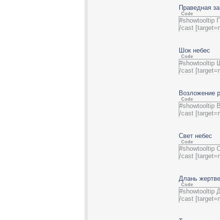
Праведная з
Code
#showtooltip
/cast [target
Шок небес
Code
#showtooltip 
/cast [target
Возложение р
Code
#showtooltip
/cast [target
Свет небес
Code
#showtooltip 
/cast [target
Длань жертве
Code
#showtooltip
/cast [target