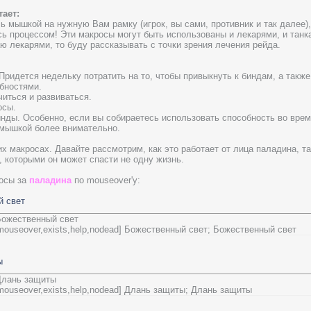
тает:
ь мышкой на нужную Вам рамку (игрок, вы сами, противник и так далее
ь процессом! Эти макросы могут быть использованы и лекарями, и танкам
аю лекарями, то буду рассказывать с точки зрения лечения рейда.
 Придется недельку потратить на то, чтобы привыкнуть к биндам, а такж
бностями.
читься и развиваться.
осы.
инды. Особенно, если вы собираетесь использовать способность во врем
 мышкой более внимательно.
их макросах. Давайте рассмотрим, как это работает от лица паладина, та
, которыми он может спасти не одну жизнь.
осы за
паладина
по mouseover'у:
й свет
 Божественный свет
=mouseover,exists,help,nodead] Божественный свет; Божественный свет
ы
 Длань защиты
=mouseover,exists,help,nodead] Длань защиты; Длань защиты