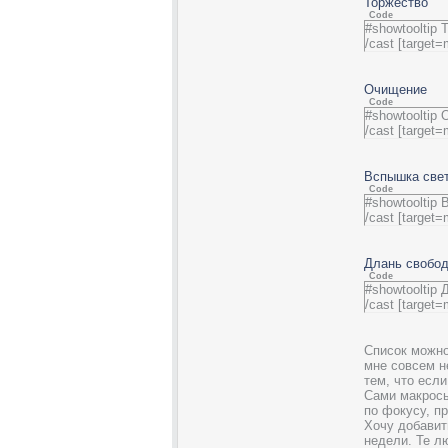
Торжество
Code
#showtooltip 
/cast [target
Очищение
Code
#showtooltip
/cast [targe
Вспышка све
Code
#showtooltip
/cast [target
Длань свобо
Code
#showtooltip
/cast [target
Список можно
мне совсем н
тем, что если
Сами макросы
по фокусу, п
Хочу добавит
недели. Те л