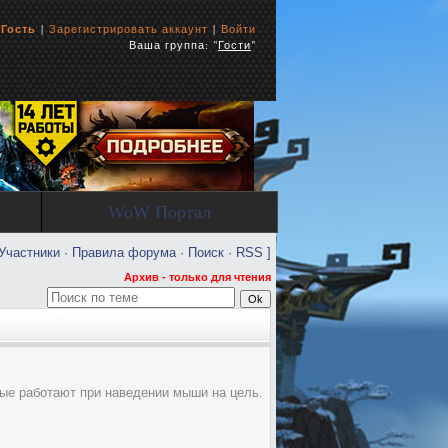
ь
Гость
|
Зарегистрировать аккаунт
|
Войти
Ваша группа: "
Гости
"
WoW Портал
Участники
·
Правила форума
·
Поиск
·
RSS
]
Архив - только для чтения
орые работают при наведении мыши на цель.