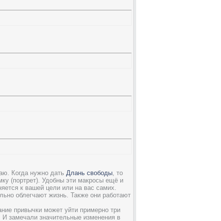
раю. Когда нужно дать
Длань свободы
, то
мку (портрет). Удобны эти макросы ещё и
няется к вашей цели или на вас самих.
ельно облегчают жизнь. Также они работают
ание привычки может уйти примерно три
. И замечали значительные изменения в