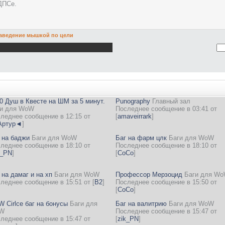
ДПСе.
аведение мышкой по цели
0 Душ в Квесте на ШМ за 5 минут.
Punography
Главный зал
и для WoW
Последнее сообщение в 03:41 от
леднее сообщение в 12:15 от
[
amaveirrark
]
ртур◄
]
 на баджи
Баги для WoW
Баг на фарм цлк
Баги для WoW
леднее сообщение в 18:10 от
Последнее сообщение в 18:10 от
k_PN
]
[
CoCo
]
 на дамаг и на хп
Баги для WoW
Профессор Мерзоцид
Баги для W
леднее сообщение в 15:51 от
[
B2
]
Последнее сообщение в 15:50 от
[
CoCo
]
 Cirlce баг на бонусы
Баги для
Баг на валитрию
Баги для WoW
W
Последнее сообщение в 15:47 от
леднее сообщение в 15:47 от
[
zik_PN
]