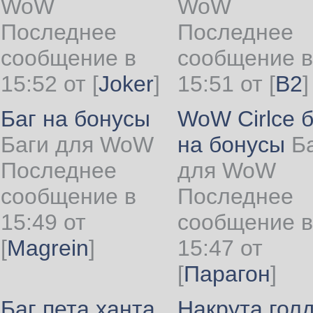
WoW
WoW
Последнее
Последнее
сообщение в
сообщение в
15:52 от
[
Joker
]
15:51 от
[
B2
]
Баг на бонусы
WoW Cirlce б
Баги для WoW
на бонусы
Б
Последнее
для WoW
сообщение в
Последнее
15:49 от
сообщение в
[
Magrein
]
15:47 от
[
Парагон
]
Баг пета ханта
Накрута гол