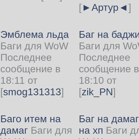
[
►Артур◄
]
Эмблема льда
Баг на бадж
Баги для WoW
Баги для W
Последнее
Последнее
сообщение в
сообщение в
18:11 от
18:10 от
[
smog131313
]
[
zik_PN
]
Баго итем на
Баг на дамаг
дамаг
Баги для
на хп
Баги д