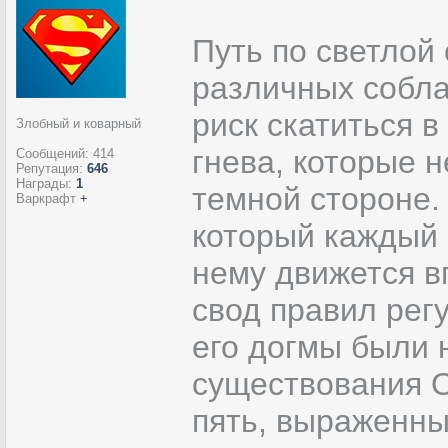
Путь по светлой 
различных собла
риск скатиться в
Злобный и коварный
гнева, которые 
Сообщений:
414
Репутация:
646
Награды:
1
темной стороне.
Варкрафт
+
который каждый 
нему движется вп
свод правил рег
его догмы были 
существования О
пять, выраженны