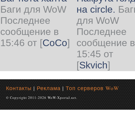
Баги для WoW
на circle.
Баг
Последнее
для WoW
сообщение в
Последнее
15:46 от
[
CoCo
]
сообщение в
15:45 от
[
Skvich
]
Контакты
|
Реклама
|
Топ серверов WoW
© Copyright 2011-2026 WoW-Xportal.net.