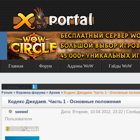
Главная
Форум
Аддоны WoW
Гайды WoW
1
Страница
1
из
1
Forum
»
Корзина форума
»
Архив
»
Кодекс Джедаев. Часть 1 - Основные поло
Кодекс Джедаев. Часть 1 - Основные положения
seewel
Дата: Вторник, 10.04.2012, 23:22 | Сооб
Пользователи