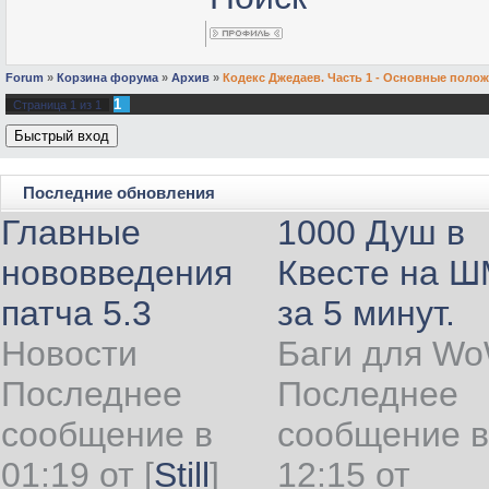
Forum
»
Корзина форума
»
Архив
»
Кодекс Джедаев. Часть 1 - Основные поло
1
Страница
1
из
1
Последние обновления
Главные
1000 Душ в
нововведения
Квесте на 
патча 5.3
за 5 минут.
Новости
Баги для W
Последнее
Последнее
сообщение в
сообщение в
01:19 от
[
Still
]
12:15 от